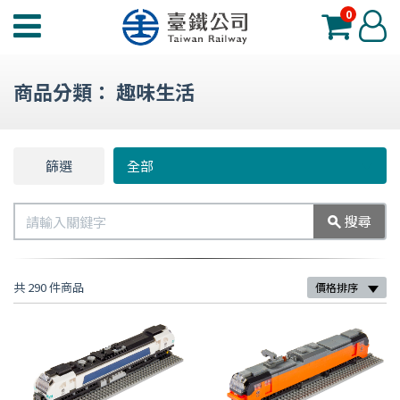
0
臺
登
鐵
入
夢
商品分類：
趣味生活
工
場
功
篩選
篩
全部
能
選
選
搜
搜尋
單
尋
共 290 件商品
價格排序