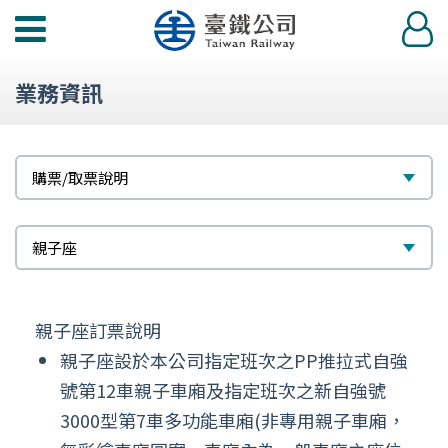
功
登
能
入
選
業務資訊
單
標
選
購票/取票說明
題
擇
次
選
親子座
標
擇
題
親子座訂票說明
親子座設於本公司指定班次之PP推拉式自強
號第12車親子車廂及指定班次之新自強號
3000型第7車多功能車廂(非專用親子車廂，