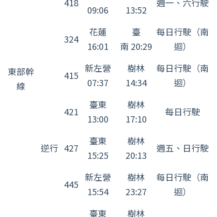
418
週一、六行駛
子
09:06
13:52
座
花蓮
臺
每日行駛（南
運
324
16:01
南 20:29
迴）
行
班
新左營
樹林
每日行駛（南
東部幹
415
次
07:37
14:34
迴）
線
表
臺東
樹林
421
每日行駛
13:00
17:10
臺東
樹林
逆行
427
週五、日行駛
15:25
20:13
新左營
樹林
每日行駛（南
445
15:54
23:27
迴）
臺東
樹林