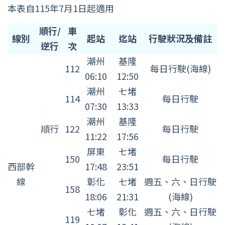
本表自115年7月1日起適用
PP
順行/
車
線別
起站
迄站
行駛狀況及備註
推
逆行
次
拉
潮州
基隆
112
每日行駛(海線)
式
06:10
12:50
親
潮州
七堵
114
每日行駛
子
07:30
13:33
車
潮州
基隆
順行
122
每日行駛
廂
11:22
17:56
運
屏東
七堵
150
每日行駛
行
西部幹
17:48
23:51
班
線
彰化
七堵
週五、六、日行駛
158
次
18:06
21:31
(海線)
表
七堵
彰化
週五、六、日行駛
119