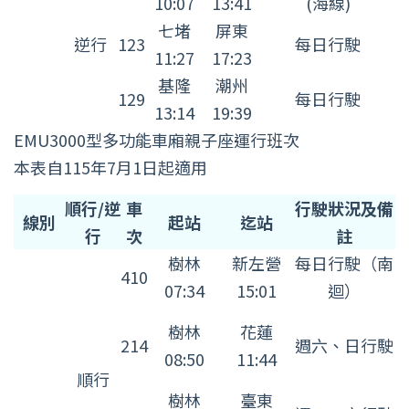
10:07
13:41
(海線)
七堵
屏東
逆行
123
每日行駛
11:27
17:23
基隆
潮州
129
每日行駛
13:14
19:39
EMU3000型多功能車廂親子座運行班次
本表自115年7月1日起適用
EMU3000
順行/逆
車
行駛狀況及備
線別
起站
迄站
型
行
次
註
多
樹林
新左營
每日行駛（南
410
功
07:34
15:01
迴）
能
樹林
花蓮
車
214
週六、日行駛
08:50
11:44
廂
順行
親
樹林
臺東