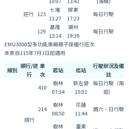
10:07
13:41
(海線)
七堵
屏東
逆行
123
每日行駛
11:27
17:23
基隆
潮州
129
每日行駛
13:14
19:39
EMU3000型多功能車廂親子座運行班次
本表自115年7月1日起適用
EMU3000
順行/逆
車
行駛狀況及備
線別
起站
迄站
型
行
次
註
多
樹林
新左營
每日行駛（南
410
功
07:34
15:01
迴）
能
樹林
花蓮
車
214
週六、日行駛
08:50
11:44
廂
順行
親
樹林
臺東