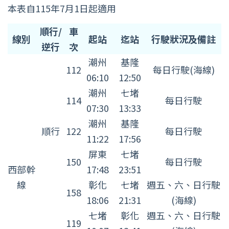
本表自115年7月1日起適用
PP
順行/
車
線別
起站
迄站
行駛狀況及備註
推
逆行
次
拉
潮州
基隆
112
每日行駛(海線)
式
06:10
12:50
親
潮州
七堵
114
每日行駛
子
07:30
13:33
車
潮州
基隆
順行
122
每日行駛
廂
11:22
17:56
運
屏東
七堵
150
每日行駛
行
西部幹
17:48
23:51
班
線
彰化
七堵
週五、六、日行駛
158
次
18:06
21:31
(海線)
表
七堵
彰化
週五、六、日行駛
119