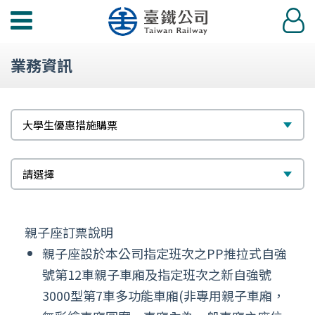
功
登
能
入
選
業務資訊
單
標
選
大學生優惠措施購票
題
擇
次
選
請選擇
標
擇
題
親子座訂票說明
親子座設於本公司指定班次之PP推拉式自強
號第12車親子車廂及指定班次之新自強號
3000型第7車多功能車廂(非專用親子車廂，