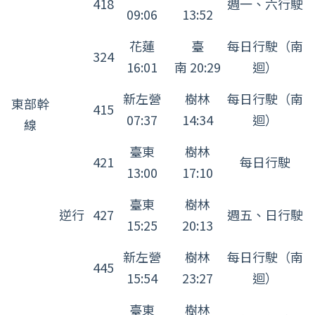
418
週一、六行駛
子
09:06
13:52
座
花蓮
臺
每日行駛（南
運
324
16:01
南 20:29
迴）
行
班
新左營
樹林
每日行駛（南
東部幹
415
次
07:37
14:34
迴）
線
表
臺東
樹林
421
每日行駛
13:00
17:10
臺東
樹林
逆行
427
週五、日行駛
15:25
20:13
新左營
樹林
每日行駛（南
445
15:54
23:27
迴）
臺東
樹林