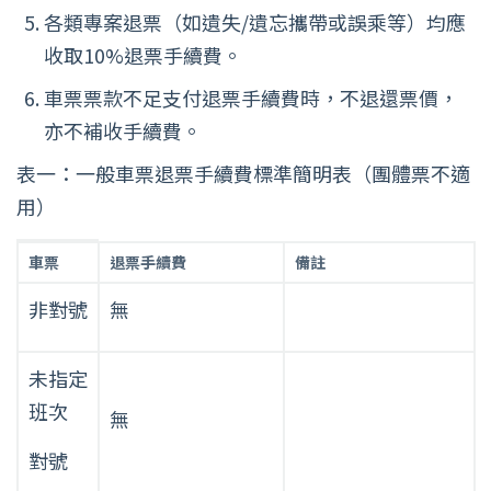
各類專案退票（如遺失/遺忘攜帶或誤乘等）均應
收取10%退票手續費。
車票票款不足支付退票手續費時，不退還票價，
亦不補收手續費。
表一：一般車票退票手續費標準簡明表（團體票不適
用）
表
車票
退票手續費
備註
一：
一
非對號
無
般
車
未指定
票
班次
退
無
票
對號
手
續