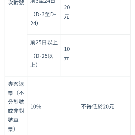
前3至24日
次對號
20
（D-3至D-
元
24）
前25日以上
10
（D-25以
元
上）
專案退
票（不
分對號
10%
不得低於20元
或非對
號車
票）