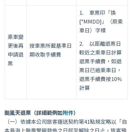
1. 車票印「換
{*MMDD}」（原乘
車日）字樣
乘車變
2. 以距離退票日
更後再
按車票所載基準日
較近之乘車日計算
申請退
期收取手續費
退票手續費，如退
票
票日已逾乘車日，
退票手續費按10%
計算
颱風天退票（詳細範例如
附件
）
（一）依據本公司旅客運送契約第41點規定略以「自
本島海上颱風警報發佈之日起至解除之日止，旅客預