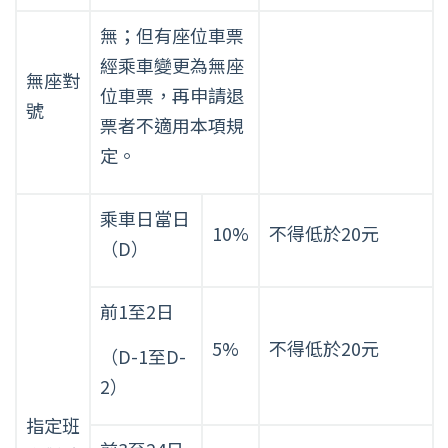
費
無；但有座位車票
標
經乘車變更為無座
準
無座對
位車票，再申請退
簡
號
明
票者不適用本項規
表
定。
（團
體
票
乘車日當日
10%
不得低於20元
不
（D）
適
用）
前1至2日
5%
不得低於20元
（D-1至D-
2）
指定班