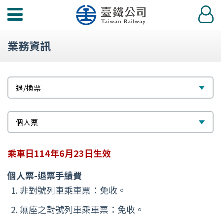
功
登
能
入
選
業務資訊
單
標
選
退/換票
題
擇
次
選
個人票
標
擇
乘車日114年6月23日生效
題
個人票-退票手續費
非對號列車乘車票：免收。
無座之對號列車乘車票：免收。