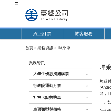
跳
:::
到
主
要
內
線上訂票
旅客服務
容
:::
首頁
業務資訊
嗶乘車
業務資訊
嗶
大學生優惠措施購票
悠遊付
行政院通勤月票
(An
能，
社福卡點數乘車
一、
車票類型與價格
(一) 