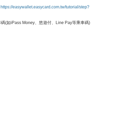
：
https://easywallet.easycard.com.tw/tutorial/step?
ass Money、悠遊付、Line Pay等乘車碼)