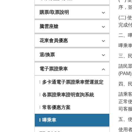
序，
購票/取票說明
(二)
完成付
騰雲座艙
二、
花東會員優惠
嗶乘車
退/換票
三、
請民眾
電子票證乘車
(PA
多卡通電子票證乘車營運規定
四、
請乘客
各票證乘車證明查詢系統
正常
常客優惠方案
司客服
五、
嗶乘車
使用者須