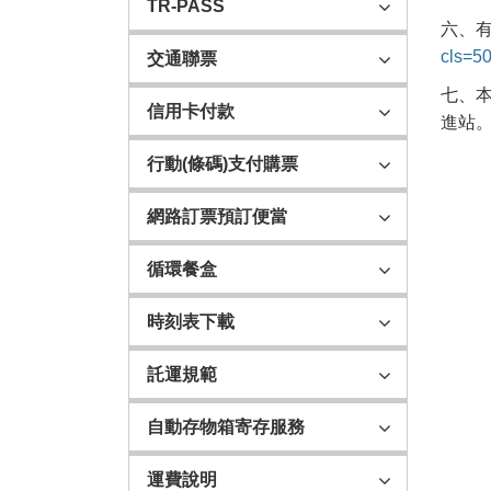
TR-PASS
六、
cls=5
交通聯票
七、本
信用卡付款
進站
行動(條碼)支付購票
網路訂票預訂便當
循環餐盒
時刻表下載
託運規範
自動存物箱寄存服務
運費說明