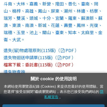
斗南、大林、嘉義、新營、隆田、善化、臺南、岡
山、楠梓、高雄、鳳山、屏東、潮州、林邊、枋寮、
瑞芳、雙溪、頭城、十分、宜蘭、羅東、蘇澳新、蘇
澳、東澳、南澳、新城、花蓮、壽豐、鳳林、光復、
瑞穗、玉里、池上、關山、臺東、知本、太麻里、金
崙、大武。
遺失(留)物處理原則(115版)（
PDF ）
遺失物迴送申請單(115版)（
PDF ）
檔案下載：委託書(115版)（
PDF ）
遺失物查詢
關於 cookie 的使用說明
本網站使用瀏覽器紀錄 (Cookies) 來提供您最好的使用體驗。當
您選擇"接受並關閉"繼續瀏覽網站，表示您已接受我們網站的
隱
24小時緊急通報電話：1933（市話、手機，僅限發現軌道、平交道、橋樑及隧
私權宣告
。
道等有障礙物之通報專用）