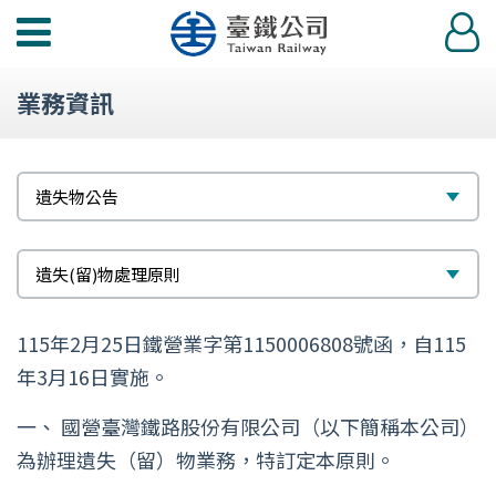
功
登
能
入
選
業務資訊
單
標
選
遺失物公告
題
擇
次
選
遺失(留)物處理原則
標
擇
115年2月25日鐵營業字第1150006808號函，自115
題
年3月16日實施。
一、 國營臺灣鐵路股份有限公司（以下簡稱本公司）
為辦理遺失（留）物業務，特訂定本原則。