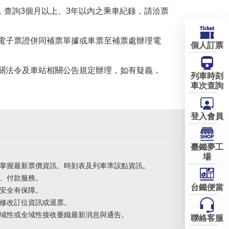
，查詢3個月以上、3年以內之乘車紀錄，請洽票
電子票證併同補票單據或車票至補票處辦理電
個人訂票
關法令及車站相關公告規定辦理，如有疑義，
列車時刻
車次查詢
登入會員
臺鐵夢工
場
掌握最新票價資訊、時刻表及列車準誤點資訊。
、付款服務。
台鐵便當
安全有保障。
修改訂位資訊或退票。
域性或全域性接收臺鐵最新消息與通告。
聯絡客服