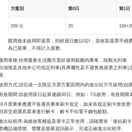
方案別
第0日
第1日
299 元
20
150+2
購買後未啟用即退票，則經過日數以0計，並收取退票手續費
為已搭乘，不得計入退費。
適用車種:持用臺東生活圈月票於適用範圍內乘車，除觀光列車、
自強號及其他本公司指定列車(具專屬性及不發售無座票之列車)
座。
啟用方式:須完成一次限定月票方案區間內的進出站方可啟用(自購
有效期間:自啟用當日起算連續30日。例如：7/1啟用，有效期限為7
持月票乘車應遵守各運具乘車刷卡規定，如未依規定刷卡致使票
回原交易運具業者進行解卡，解卡不扣電子錢包餘額。
進出站程序:為維旅客權益及票卡正常使用，請確實依「進站刷
票機設備燈號、聲響及螢幕資訊顯示，完成正確進出站程序。