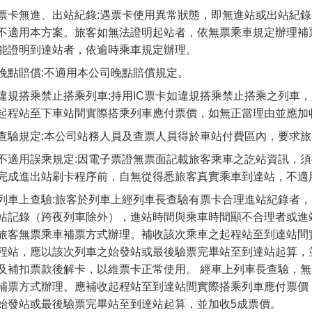
票卡無進、出站紀錄:遇票卡使用異常狀態，即無進站或出站紀
不適用本方案。旅客如無法證明起站者，依無票乘車規定辦理補
能證明到達站者，依逾時乘車規定辦理。
晚點賠償:不適用本公司晚點賠償規定。
違規搭乘禁止搭乘列車:持用IC票卡如違規搭乘禁止搭乘之列車
起程站至下車站間實際搭乘列車應付票價，如無正當理由並應加
查驗規定:本公司站務人員及查票人員得於車站付費區內，要求
不適用誤乘規定:因電子票證無票面記載旅客乘車之訖站資訊，
完成進出站刷卡程序前，自無從得悉旅客真實乘車到達站，不適
列車上查驗:旅客於列車上經列車長查驗有票卡合理進站紀錄者
站記錄（跨夜列車除外），進站時間與乘車時間顯不合理者或進
旅客無票乘車補票方式辦理。補收該次乘車之起程站至到達站間
程站，應以該次列車之始發站或最後驗票完畢站至到達站起算，
及補扣票款後解卡，以維票卡正常使用。 經車上列車長查驗，
補票方式辦理。應補收起程站至到達站間實際搭乘列車應付票價
始發站或最後驗票完畢站至到達站起算，並加收5成票價。