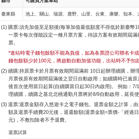
縣市
可購買方案車站
臺東縣
池上、關山、瑞源、鹿野、山里、台東、康樂、知本、
購票:須先加值至足額後(每筆加值最低額度不得低於新臺幣1
一票卡每次僅能設定一種月票方案，待該方案有效期間屆滿
票。
*進站時電子錢包餘額不能為負值，如為各票證公司聯名卡或De
錢包餘額少於100元，將啟動自動加值功能，出站時不予扣
續購:持原票卡於月票有效期間屆滿前 10日起辦理續購，
月票俟原有效期間屆滿後之翌日自動啟用；如續購時已逾原
後首次使用當日起算(自續購當日起30日內啟用)。 例如：7/
理續購，續購之基北北桃通勤月票將於8/9自動啟用，延長使用
退票:退票金額存入悠遊卡之電子錢包。退票金額之計算，
額及退票手續費20元後，退還餘額(退票金額=票價-「經過日
元)，不敷扣除者不予退費。
退票試算