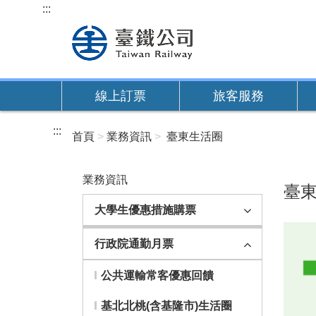
跳
:::
到
主
要
內
線上訂票
旅客服務
容
:::
首頁
業務資訊
臺東生活圈
業務資訊
臺
大學生優惠措施購票
行政院通勤月票
公共運輸常客優惠回饋
基北北桃(含基隆市)生活圈