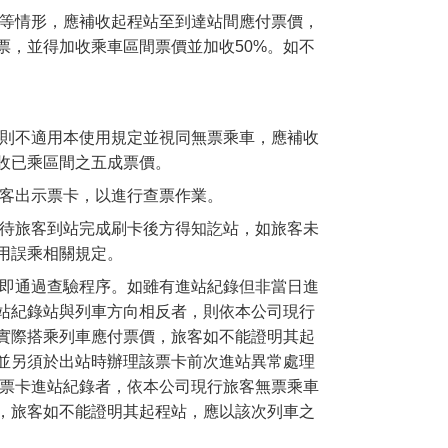
錄等情形，應補收起程站至到達站間應付票價，
票，並得加收乘車區間票價並加收50%。如不
，則不適用本使用規定並視同無票乘車，應補收
收已乘區間之五成票價。
旅客出示票卡，以進行查票作業。
須待旅客到站完成刷卡後方得知訖站，如旅客未
用誤乘相關規定。
，即通過查驗程序。如雖有進站紀錄但非當日進
站紀錄站與列車方向相反者，則依本公司現行
實際搭乘列車應付票價，旅客如不能證明其起
並另須於出站時辦理該票卡前次進站異常處理
無票卡進站紀錄者，依本公司現行旅客無票乘車
，旅客如不能證明其起程站，應以該次列車之