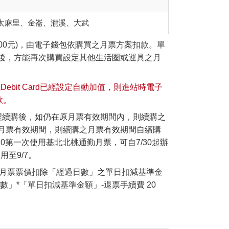
太麻里、金崙、瀧溪、大武
00元)，由電子錢包依購買之月票方案扣款。單
後，方能再次購買設定其他生活圈或運具之月
bit Card已經設定自動加值，則進站時電子
款。
辦理續購後，如仍在原月票有效期間內，則續購之
月票有效期間，則續購之月票有效期間自續購
10第一次使用基北北桃通勤月票，可自7/30起辦
至9/7。
由月票票價扣除「經過日數」之單日扣減基準金
數」*「單日扣減基準金額」-退票手續費 20