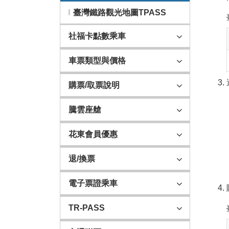
臺灣鐵路觀光地圖TPASS
社福卡點數乘車
車票類型與價格
購票/取票說明
騰雲座艙
花東會員優惠
退/換票
電子票證乘車
TR-PASS