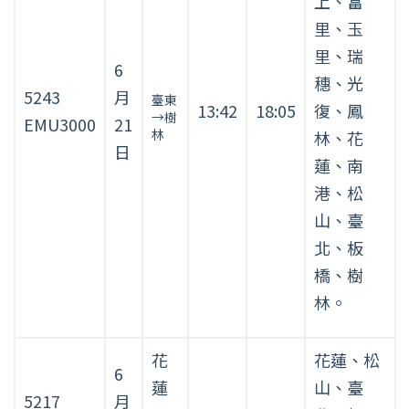
上、富
（臺
里、玉
東、
花
里、瑞
6
蓮
穗、光
5243
月
往
臺東
13:42
18:05
復、鳳
→樹
臺
EMU3000
21
林
林、花
北）
日
表
蓮、南
港、松
山、臺
北、板
橋、樹
林。
花
花蓮、松
6
蓮
山、臺
5217
月