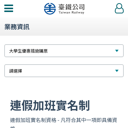
功
登
能
入
選
業務資訊
單
標
選
大學生優惠措施購票
題
擇
次
選
請選擇
標
擇
題
連假加班實名制
連假加班實名制資格 - 凡符合其中一項即具備資