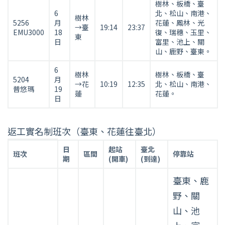
樹林、板橋、臺
制
6
北、松山、南港、
樹林
班
5256
月
花蓮、鳳林、光
→臺
19:14
23:37
EMU3000
18
復、瑞穗、玉里、
次
東
日
富里、池上、關
（臺
山、鹿野、臺東。
北
6
往
樹林
樹林、板橋、臺
5204
月
花
→花
10:19
12:35
北、松山、南港、
普悠瑪
19
蓮
花蓮。
蓮、
日
臺
東）
返工實名制班次（臺東、花蓮往臺北）
表
返
日
起站
臺北
班次
區間
停靠站
工
期
(開車)
(到達)
實
臺東、鹿
名
制
野、關
班
山、池
次