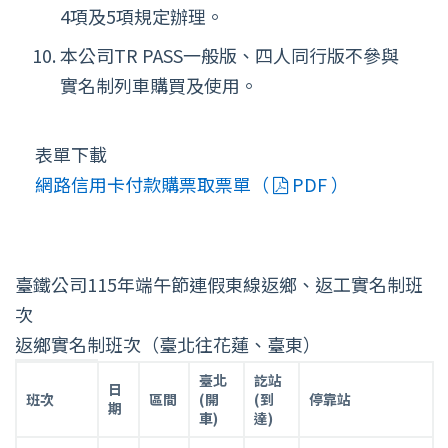
4項及5項規定辦理。
本公司TR PASS一般版、四人同行版不參與
實名制列車購買及使用。
表單下載
網路信用卡付款購票取票單（
PDF ）
臺鐵公司115年端午節連假東線返鄉、返工實名制班
次
返鄉實名制班次（臺北往花蓮、臺東）
返
臺北
訖站
日
鄉
班次
區間
(開
(到
停靠站
期
車)
達)
實
名