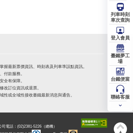
列車時刻
車次查詢
登入會員
臺鐵夢工
場
掌握最新票價資訊、時刻表及列車準誤點資訊。
、付款服務。
台鐵便當
安全有保障。
修改訂位資訊或退票。
域性或全域性接收臺鐵最新消息與通告。
聯絡客服
常用
服務
公司電話：(02)2381-5226（總機）
▲