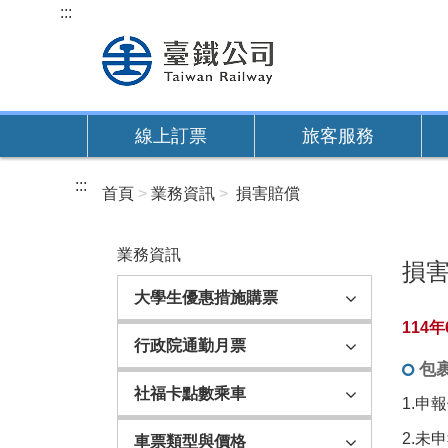
跳
:::
到
主
要
內
線上訂票
旅客服務
容
:::
首頁
業務資訊
損害賠償
業務資訊
損
大學生優惠措施購票
114
行政院通勤月票
包
社福卡點數乘車
1.申
2.未
車票類型與價格