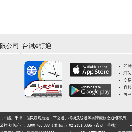
限公司
台鐵e訂通
即時
訂位
交易
直接
可區
33（市話、手機，僅限發現軌道、平交道、橋樑及隧道等有障礙物之通報專用）
申訴）：0800-765-888（限市話）02-2191-0096（市話、手機）