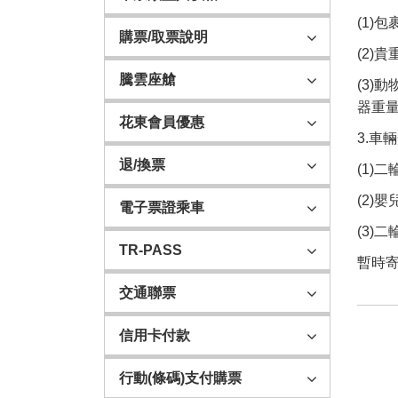
(1)
購票/取票說明
(2)
騰雲座艙
(3)
器重量
花東會員優惠
3.車
退/換票
(1)
(2)
電子票證乘車
(3)
TR-PASS
暫時寄
交通聯票
信用卡付款
行動(條碼)支付購票