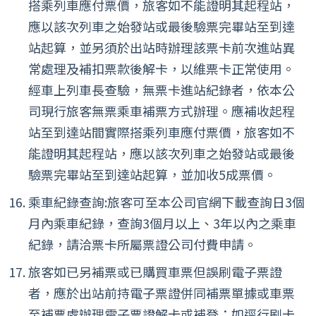
搭乘列車應付票價，旅客如不能證明其起程站，
應以該次列車之始發站或最後驗票完畢站至到達
站起算，並另須於出站時辦理該票卡前次進站異
常處理及補扣票款後解卡，以維票卡正常使用。
經車上列車長查驗，無票卡進站紀錄者，依本公
司現行旅客無票乘車補票方式辦理。應補收起程
站至到達站間實際搭乘列車應付票價，旅客如不
能證明其起程站，應以該次列車之始發站或最後
驗票完畢站至到達站起算，並加收5成票價。
乘車紀錄查詢:旅客可至本公司官網下載查詢日3個
月內乘車紀錄，查詢3個月以上、3年以內之乘車
紀錄，請洽票卡所屬票證公司付費申請。
旅客如已另補票或已購買車票但誤刷電子票證
者，應於出站前持電子票證併同補票單據或車票
至補票處辦理電子票證解卡或補登；如逕行刷卡