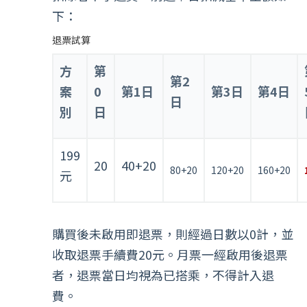
下：
退票試算
方
第
第2
案
0
第1日
第3日
第4日
日
別
日
199
20
40+20
80+20
120+20
160+20
元
購買後未啟用即退票，則經過日數以0計，並
收取退票手續費20元。月票一經啟用後退票
者，退票當日均視為已搭乘，不得計入退
費。