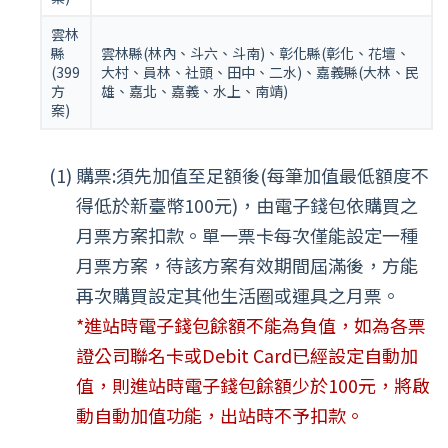
雲林
縣
雲林縣(林內、斗六、斗南)、彰化縣(彰化、花壇、
(399
大村、員林、社頭、田中、二水)、嘉義縣(大林、民
方
雄、嘉北、嘉義、水上、南靖)
案)
購票:須先加值至足額後(每筆加值最低額度不
得低於新臺幣100元)，由電子錢包依購買之
月票方案扣款。單一票卡每次僅能設定一種
月票方案，待該方案有效期間屆滿後，方能
再次購買設定其他生活圈或運具之月票。
*進站時電子錢包餘額不能為負值，如為各票
證公司聯名卡或Debit Card已經設定自動加
值，則進站時電子錢包餘額少於100元，將啟
動自動加值功能，出站時不予扣款。