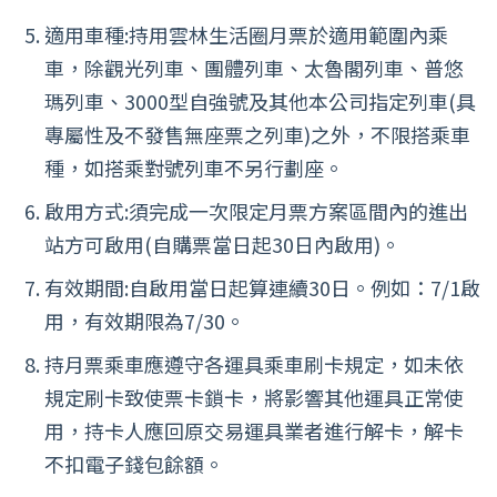
適用車種:持用雲林生活圈月票於適用範圍內乘
車，除觀光列車、團體列車、太魯閣列車、普悠
瑪列車、3000型自強號及其他本公司指定列車(具
專屬性及不發售無座票之列車)之外，不限搭乘車
種，如搭乘對號列車不另行劃座。
啟用方式:須完成一次限定月票方案區間內的進出
站方可啟用(自購票當日起30日內啟用)。
有效期間:自啟用當日起算連續30日。例如：7/1啟
用，有效期限為7/30。
持月票乘車應遵守各運具乘車刷卡規定，如未依
規定刷卡致使票卡鎖卡，將影響其他運具正常使
用，持卡人應回原交易運具業者進行解卡，解卡
不扣電子錢包餘額。