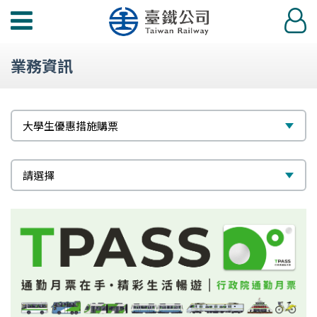
功
登
能
入
選
業務資訊
單
標
選
大學生優惠措施購票
題
擇
次
選
請選擇
標
擇
題