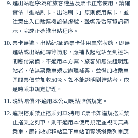
進出站程序:為維旅客權益及票卡正常使用，請確
實依「進站刷卡、出站刷卡」原則使用票卡，並
注意出入口驗票機設備燈號、聲響及螢幕資訊顯
示，完成正確進出站程序。
票卡無進、出站紀錄:遇票卡使用異常狀態，即無
進站或出站紀錄等情形，應補收起程站至到達站
間應付票價，不適用本方案。旅客如無法證明起
站者，依無票乘車規定辦理補票，並得加收乘車
區間票價並加收50%。如不能證明到達站者，依
逾時乘車規定辦理。
晚點賠償:不適用本公司晚點賠償規定。
違規搭乘禁止搭乘列車:持用IC票卡如違規搭乘禁
止搭乘之列車，則不適用本使用規定並視同無票
乘車，應補收起程站至下車站間實際搭乘列車應