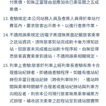
付票價，如無正當理由並應加收已乘區間之五成
票價。
查驗規定:本公司站務人員及查票人員得於車站付
費區內，要求旅客出示票卡，以進行查票作業。
不適用誤乘規定:因電子票證無票面記載旅客乘車
之訖站資訊，須待旅客到站完成刷卡後方得知訖
站，如旅客未完成進出站刷卡程序前，自無從得
悉旅客真實乘車到達站，不適用誤乘相關規定。
列車上查驗:旅客於列車上經列車長查驗有票卡合
理進站紀錄者，即通過查驗程序。如雖有進站紀
錄但非當日進站記錄（跨夜列車除外），進站時
間與乘車時間顯不合理者或進站紀錄站與列車方
向相反者，則依本公司現行旅客無票乘車補票方
式辦理。補收該次乘車之起程站至到達站間實際