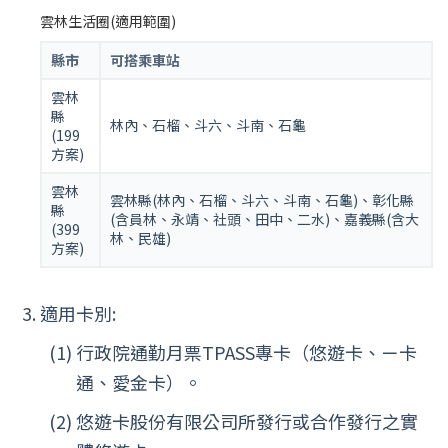
雲林生活圈(適用範圍)
縣市
可搭乘車站
雲林
縣
林內、石榴、斗六、斗南、石龜
(199
方案)
雲林
雲林縣(林內、石榴、斗六、斗南、石龜)、彰化縣
縣
(含員林、永靖、社頭、田中、二水)、嘉義縣(含大
(399
林、民雄)
方案)
適用卡別:
行政院通勤月票TPASS專卡（悠遊卡、ㄧ卡
通、愛金卡）。
悠遊卡股份有限公司所發行或合作發行之實