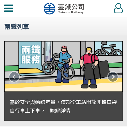
功
登
能
入
選
兩鐵列車
單
上
下
一
一
則
則
基於安全與動線考量，僅部份車站開放非攜車袋
主
主
自行車上下車。
瞭解詳情
題
題