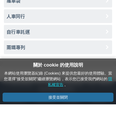
攜車袋
人車同行
自行車託運
兩鐵專列
關於 cookie 的使用說明
本網站使用瀏覽器紀錄 (Cookies) 來提供您最好的使用體驗。當
您選擇"接受並關閉"繼續瀏覽網站，表示您已接受我們網站的
隱
24小時緊急通報電話：1933（市話、手機，僅限發現軌道、平交道、橋樑及隧
私權宣告
。
道等有障礙物之通報專用）
接受並關閉
隱私權宣告
資通安全政策
著作權聲明
電腦版官網
國營臺灣鐵路股份有限公司 © 版權所有
本頁產生時間：
2026/08/07 11:27:14