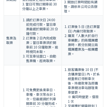
3. 開放訂票時間如有調
3. 當日可預訂開車前 30
整，請依本公司公告辦
分鐘以上之車票。
理。
請於訂票次日 24:00
前完成付款，當日車
訂票後 5 日 (含訂票當
票最遲於開車前 20 分
日) 內需付款取票。
鐘付款。
購買「人數大於自行
售票及
訂票後 2 日內完成取
車輛數」的兩鐵團體
取票
票；當日車票須於開
票時，將分別開立兩
車前 10 分鐘取票，逾
鐵團體票及一般團體
時視同未取。
票。
可至車站窗口、自動
售票機、超商取票。
旅客購票後 10 日 (不
含購票當日) 內，於系
統重新訂得新車次
後，持繳款單及原購
車票親洽車站辦理乘
可免費更換乘車日、
車變更。
車種、車次等合計 1
※ 需同時變更，僅限
次，但最遲請於列車
1 次
開車前 30 分鐘完成，
至遲應於開車時刻 1