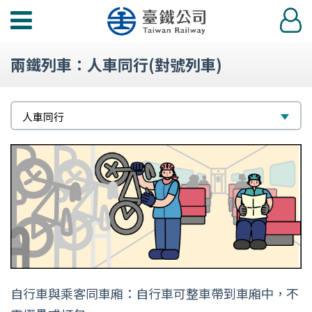
功
登
能
入
選
兩鐵列車：人車同行(對號列車)
單
選
人車同行
擇
自行車與乘客同車廂：自行車可整車帶到車廂中，不