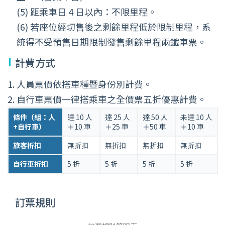
(5) 距乘車日 4 日以內：不限里程。
(6) 若座位經切售後之剩餘里程低於限制里程，系
統得不受預售日期限制發售剩餘里程兩鐵車票。
計費方式
人員票價依搭車種暨身份別計費。
自行車票價一律搭乘車之全價票五折優惠計費。
兩
條件（組：人
達 10 人
達 25 人
達 50 人
未達 10 人
鐵
+自行車）
＋10 車
＋25 車
＋50 車
＋10 車
列
旅客折扣
無折扣
無折扣
無折扣
無折扣
車
計
自行車折扣
5 折
5 折
5 折
5 折
費
方
式
訂票規則