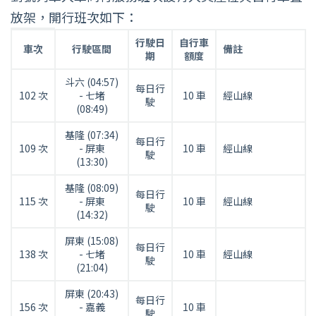
放架，開行班次如下：
班
行駛日
自行車
車次
行駛區間
備註
次
期
額度
說
斗六 (04:57)
明
每日行
102 次
- 七堵
10 車
經山線
駛
表
(08:49)
基隆 (07:34)
每日行
109 次
- 屏東
10 車
經山線
駛
(13:30)
基隆 (08:09)
每日行
115 次
- 屏東
10 車
經山線
駛
(14:32)
屏東 (15:08)
每日行
138 次
- 七堵
10 車
經山線
駛
(21:04)
屏東 (20:43)
每日行
156 次
- 嘉義
10 車
駛