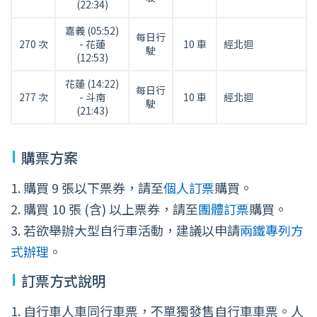
(22:34)
嘉義 (05:52)
每日行
270 次
- 花蓮
10 車
經北迴
駛
(12:53)
花蓮 (14:22)
每日行
277 次
- 斗南
10 車
經北迴
駛
(21:43)
購票方案
購買 9 張以下票券，請至
個人訂票
購買。
購買 10 張 (含) 以上票券，請至
團體訂票
購買。
若欲舉辦大型自行車活動，建議以申請
兩鐵專列方
式辦理
。
訂票方式說明
自行車人車同行車票，不單獨發售自行車車票。人