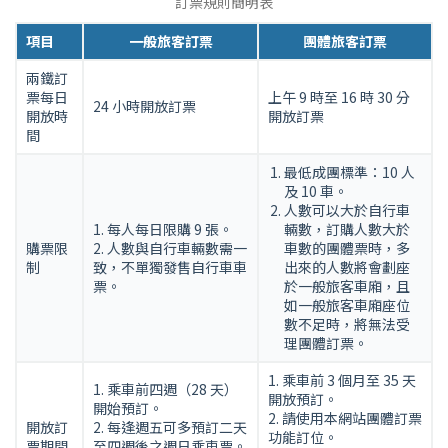
兩
訂票規則簡明表
鐵
項目
一般旅客訂票
團體旅客訂票
（自
行
兩鐵訂
票每日
上午 9 時至 16 時 30 分
車
24 小時開放訂票
開放時
開放訂票
人
間
車
同
最低成團標準：10 人
及 10 車。
行）
人數可以大於自行車
訂
1. 每人每日限購 9 張。
輛數，訂購人數大於
票
購票限
2. 人數與自行車輛數需一
車數的團體票時，多
系
制
致，不單獨發售自行車車
出來的人數將會劃座
票。
於一般旅客車廂，且
統
如一般旅客車廂座位
規
數不足時，將無法受
則
理團體訂票。
簡
1. 乘車前 3 個月至 35 天
明
1. 乘車前四週（28 天）
開放預訂。
開始預訂。
表
2. 請使用本網站團體訂票
開放訂
2. 每逢週五可多預訂二天
功能訂位。
票期間
至四週後之週日乘車票。