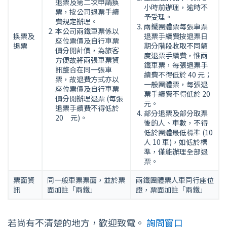
退票及第二次申請換
小時前辦理，逾時不
票，按公司退票手續
予受理。
費規定辦理。
兩鐵團體票每張車票
本公司兩鐵車票係以
換票及
退票手續費按退票日
座位票價及自行車票
退票
期分階段收取不同額
價分開計價，為旅客
度退票手續費，惟兩
方便故將兩張車票資
鐵車票，每張退票手
訊整合在同一張車
續費不得低於 40 元；
票，故退費方式亦以
一般團體票，每張退
座位票價及自行車票
票手續費不得低於 20
價分開辦理退票 (每張
元。
退票手續費不得低於
部分退票及部分取票
20 元)。
後的人、車數，不得
低於團體最低標準 (10
人 10 車)，如低於標
準，僅能辦理全部退
票。
票面資
同一般車票票面，並於票
兩鐵團體票人車同行座位
訊
面加註「兩鐵」
證，票面加註「兩鐵」
若尚有不清楚的地方，歡迎致電。
詢問窗口