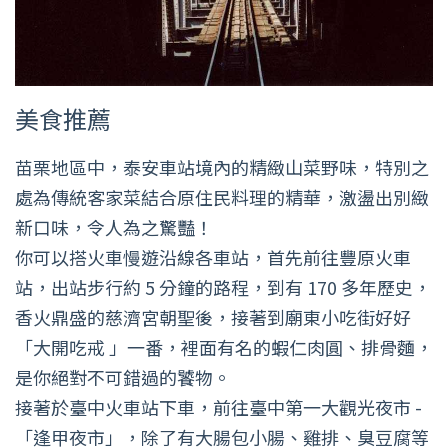
美食推薦
苗栗地區中，泰安車站境內的精緻山菜野味，特別之
處為傳統客家菜結合原住民料理的精華，激盪出別緻
新口味，令人為之驚豔！
你可以搭火車慢遊沿線各車站，首先前往豐原火車
站，出站步行約 5 分鐘的路程，到有 170 多年歷史，
香火鼎盛的慈濟宮朝聖後，接著到廟東小吃街好好
「大開吃戒 」一番，裡面有名的蝦仁肉圓、排骨麵，
是你絕對不可錯過的饕物。
接著於臺中火車站下車，前往臺中第一大觀光夜市 -
「逢甲夜市」，除了有大腸包小腸、雞排、臭豆腐等