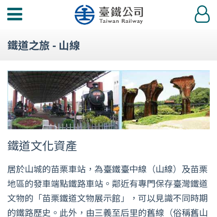
功
登
能
入
選
鐵道之旅 - 山線
單
鐵道文化資產
居於山城的苗栗車站，為臺鐵臺中線（山線）及苗栗
地區的發車端點鐵路車站。鄰近有專門保存臺灣鐵道
文物的「苗栗鐵道文物展示館」，可以見識不同時期
的鐵路歷史。此外，由三義至后里的舊線（俗稱舊山