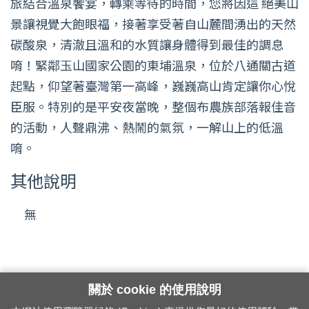
旅結合溫泉饗宴，轉乘等待的時間，您將因這 絕美山
景讓視覺大飽眼福，接著享受著自山麓間湧出的天然
碳酸泉，清澈且溫和的水質讓身體得到最佳的調息
唷！緊鄰玉山國家公園的東埔溫泉，位於八通關古道
起點，仰望著臺灣第一高峰，巍巍高山肯定讓你心悅
臣服。特別的是平安夜當晚，整個布農族部落報佳音
的活動，人聲鼎沸、熱鬧的氣氛，一解山上的低溫
唷。
其他說明
無
關於 cookie 的使用說明