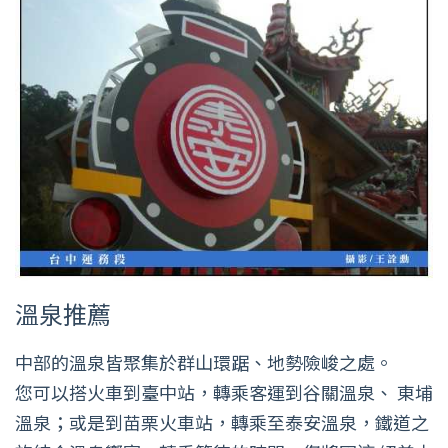
溫泉推薦
中部的溫泉皆聚集於群山環踞、地勢險峻之處。
您可以搭火車到臺中站，轉乘客運到谷關溫泉、 東埔
溫泉；或是到苗栗火車站，轉乘至泰安溫泉，鐵道之