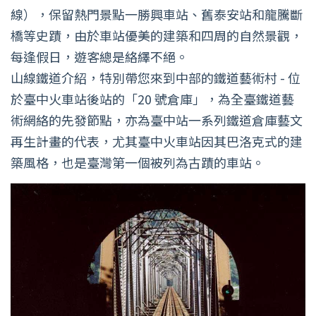
線），保留熱門景點一勝興車站、舊泰安站和龍騰斷
橋等史蹟，由於車站優美的建築和四周的自然景觀，
每逢假日，遊客總是絡繹不絕。
山線鐵道介紹，特別帶您來到中部的鐵道藝術村 - 位
於臺中火車站後站的「20 號倉庫」，為全臺鐵道藝
術網絡的先發節點，亦為臺中站一系列鐵道倉庫藝文
再生計畫的代表，尤其臺中火車站因其巴洛克式的建
築風格，也是臺灣第一個被列為古蹟的車站。