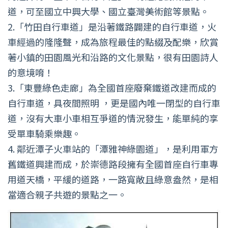
道，可至國立中興大學、國立臺灣美術館等景點。
2.「竹田自行車道」是沿著鐵路闢建的自行車道，火
車經過的隆隆聲，成為旅程最佳的點綴及配樂，欣賞
著小鎮的田園風光和沿路的文化景點，很有田園詩人
的意境唷！
3.「東豐綠色走廊」為全國首座廢棄鐵道改建而成的
自行車道，具夜間照明 ，更是國內唯一閉型的自行車
道，沒有大車小車相互爭道的情況發生，能單純的享
受單車騎乘樂趣。
4. 鄰近潭子火車站的「潭雅神綠園道」，是利用軍方
舊鐵道興建而成，於崇德路段擁有全國首座自行車專
用道天橋，平緩的道路，一路寬敞且綠意盎然，是相
當適合親子共遊的景點之一。