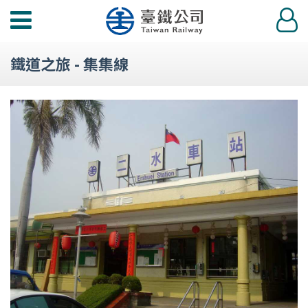
功
登
能
入
選
鐵道之旅 - 集集線
單