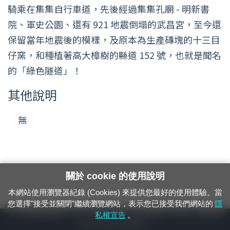
騎乘在集集自行車道，先後經過集集孔廟 - 明新書
院、軍史公園、還有 921 地震倒塌的武昌宮，至今還
保留當年地震後的模樣，及原本為生產磚塊的十三目
仔窯，和種植著高大樟樹的縣道 152 號，也就是聞名
的「綠色隧道」！
其他說明
無
關於 cookie 的使用說明
本網站使用瀏覽器紀錄 (Cookies) 來提供您最好的使用體驗。當
您選擇"接受並關閉"繼續瀏覽網站，表示您已接受我們網站的
隱
24小時緊急通報電話：1933（市話、手機，僅限發現軌道、平交道、橋樑及隧
私權宣告
。
道等有障礙物之通報專用）