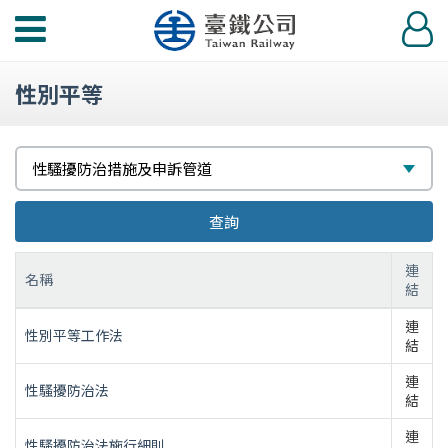
功
登
能
入
選
性別平等
單
選
性騷擾防治措施及申訴管道
擇
查詢
連
名稱
結
連
性別平等工作法
結
連
性騷擾防治法
結
連
性騷擾防治法施行細則