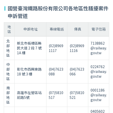
國營臺灣鐵路股份有限公司各地區性騷擾案件
申訴管道
地
申訴地址
專線電話
傳真
電子信箱
區
北
新北市板橋區縣
7138862
部
(02)8969
(02)8969
民大道 2 段 7 號
@railway.
地
1117
1116
1A 樓
gov.tw
區
中
0224762
部
彰化市西興東路
(04)7623
(04)7623
@railway.
地
18 號 3 樓
088
066
gov.tw
區
南
0001186
部
高雄市左營區站
(07)5810
(07)5810
@railway.
地
前路5號
517
521
gov.tw
區
0405602