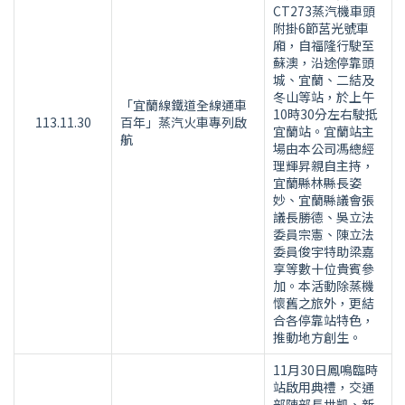
CT273蒸汽機車頭
附掛6節莒光號車
廂，自福隆行駛至
蘇澳，沿途停靠頭
城、宜蘭、二結及
冬山等站，於上午
「宜蘭線鐵道全線通車
10時30分左右駛抵
113.11.30
百年」蒸汽火車專列啟
宜蘭站。宜蘭站主
航
場由本公司馮總經
理輝昇親自主持，
宜蘭縣林縣長姿
妙、宜蘭縣議會張
議長勝德、吳立法
委員宗憲、陳立法
委員俊宇特助梁嘉
享等數十位貴賓參
加。本活動除蒸機
懷舊之旅外，更結
合各停靠站特色，
推動地方創生。
11月30日鳳鳴臨時
站啟用典禮，交通
部陳部長世凱、新