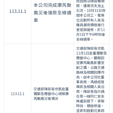
雨造成沿線設備損
本公司完成康芮颱
毀、邊坡流失及土
113.11.1
石流，10月31日夜
風災後復原全線通
間本公司工、電單
車
位出動所有人員及
機具漏夜積極進行
查道與搶修，於11
月1日下午6時恢復
全線通車。
交通部陳部長世凱
11月1日赴臺鐵緊急
應變中心，聽取因
受康芮颱風影響受
創之鐵、公路交通
路線及相關因應作
為，由本公司杜董
事長微、馮總經理
輝昇及相關人員出
交通部陳部長世凱赴臺
席。陳部長指示請
113.11.1
鐵緊急應變中心視察康
在第一線同仁安全
芮颱風災後情況
無虞前提下，爭取
時效、積極修復，
並即刻啟動花東疏