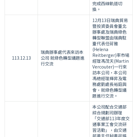
完成西線軌道切
換。
12月13日瑞典貿易
暨投資委員會臺北
辦事處及瑞典綠色
轉型聯盟由瑞典駐
臺代表任荷雅
(Helena
瑞典辦事處代表來訪本
Reitberger)率市場
113.12.13
公司 就綠色轉型議題進
經理馮茂天(Martin
行交流
Vercouter)一行來
訪本公司，本公司
馮總經理輝昇及電
務處劉處長裕庭與
會，就綠色轉型議
題進行交流。
本公司配合交通部
綜合規劃司辦理
「交通部113年度交
通事業工會交流研
習活動」，由交通
部黃主任秘書荷婷