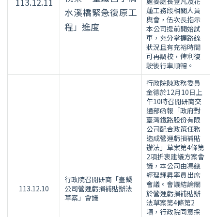
113.12.11
處姜處長登凡及花
蓮工務段相關人員
水溪橋緊急復原工
與會，伍次長指示
程」進度
本公司提前開始試
車，充分掌握路線
狀況且有充裕時間
可再調校，俾利復
駛後行車順暢。
行政院陳政務委員
金德於12月10日上
午10時召開研商交
通部函報「政府對
臺灣鐵路股份有限
公司配合政策任務
造成營運虧損補貼
辦法」草案第4條第
2項折衷建議方案會
議，本公司由馮總
經理輝昇率員出席
行政院召開研商「臺鐵
會議。會議結論關
113.12.10
公司營運虧損補貼辦法
於營運虧損補貼辦
草案」會議
法草案第4條第2
項，行政院同意採