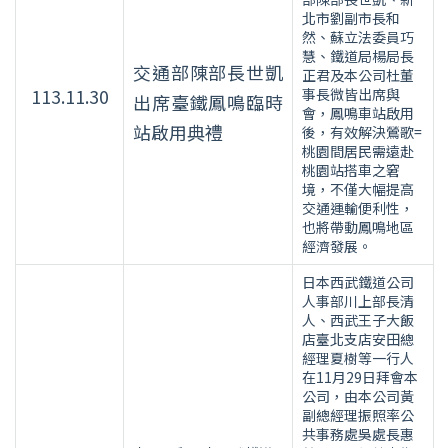
北市劉副市長和
然、蘇立法委員巧
慧、鐵道局楊局長
交通部陳部長世凱
正君及本公司杜董
113.11.30
事長微皆出席與
出席臺鐵鳳鳴臨時
會，鳳鳴車站啟用
站啟用典禮
後，有效解決鶯歌=
桃園間居民需遠赴
桃園站搭車之窘
境，不僅大幅提高
交通運輸便利性，
也將帶動鳳鳴地區
經濟發展。
日本西武鐵道公司
人事部川上部長清
人、西武王子大飯
店臺北支店安田總
經理夏樹等一行人
在11月29日拜會本
公司，由本公司黃
副總經理振照率公
共事務處吳處長惠