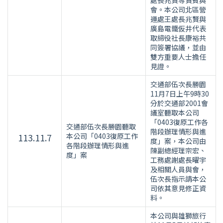
處長兆賢等貴賓與
會。本公司北區營
運處王處長兆賢與
廣島電鐵仮井代表
取締役社長康裕共
同簽署協議，並由
雙方重要人士擔任
見證。
交通部伍次長勝園
11月7日上午9時30
分於交通部2001會
議室聽取本公司
「0403復原工作各
交通部伍次長勝園聽取
階段辦理情形與進
113.11.7
本公司「0403復原工作
度」案，本公司由
各階段辦理情形與進
陳副總經理宗宏、
度」案
工務處謝處長曜宇
及相關人員與會，
伍次長指示請本公
司依其意見修正資
料。
本公司與雄獅旅行