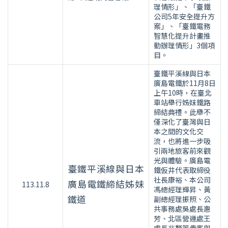
理情形」、「臺鐵
公司5年安全提升方
案」、「臺鐵電務
智慧化提升計畫推
動辦理情形」3個項
目。
臺鐵平溪線與日本
廣島電鐵於11月8日
上午10時，在臺北
車站舉行姊妹鐵路
締結典禮。此舉不
僅深化了臺灣與日
本之間的文化交
流，也將進一步吸
引兩地旅客前來觀
光與體驗。廣島電
臺鐵平溪線與日本
鐵仮井代表取締役
社長康裕、本公司
廣島電鐵締結姊妹
113.11.8
馮總經理輝昇、黃
鐵道
副總經理振照、公
共事務處吳處長惠
芳、北區營運處王