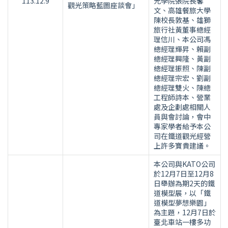
113.12.9
光學院張院長馨
觀光策略藍圖座談會」
文、高雄餐旅大學
陳校長敦基、雄獅
旅行社黃董事總經
理信川、本公司馮
總經理輝昇、賴副
總經理興隆、黃副
總經理振照、陳副
總經理宗宏、劉副
總經理雙火、陳總
工程師詩本、營業
處及企劃處相關人
員與會討論，會中
專家學者給予本公
司在鐵道觀光經營
上許多寶貴建議。
本公司與KATO公司
於12月7日至12月8
日舉辦為期2天的鐵
道模型展，以「鐵
道模型夢想樂園」
為主題，12月7日於
臺北車站一樓多功