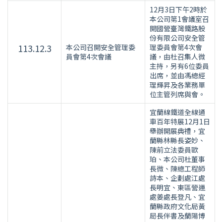
12月3日下午2時於
本公司第1會議室召
開國營臺灣鐵路股
份有限公司安全管
113.12.3
本公司召開安全管理委
理委員會第4次會
員會第4次會議
議，由杜召集人微
主持，另有6位委員
出席，並由馮總經
理輝昇及各業務單
位主管列席與會。
宜蘭線鐵道全線通
車百年特展12月1日
舉辦開展典禮，宜
蘭縣林縣長姿妙、
陳前立法委員歐
珀、本公司杜董事
長微、陳總工程師
詩本、企劃處江處
長明宜、東區營運
處姜處長登凡、宜
蘭縣政府文化局黃
局長伴書及蘭陽博