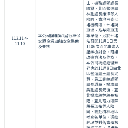
山、機務處鄭處長
國璽、北區營運處
林副處長維澤等人
陪同，實地考查七
堵機務段、七堵調
車場、及基隆車班
本公司辦理第1屆行車保
等單位，另於七堵
113.11.4-
安週 全員加強安全整備
站召開11月1日第
11.10
及查核
1106次區間車進入
錯線檢討會，研議
改進方法及作為。
本公司馮總經理輝
昇也於11月8日由北
區營運處王處長兆
賢、員工訓練處鄭
處長珮綺、機務處
吳副處長元復、臺
北機務段林段長裕
隆、臺北電力段陳
段長珈祐等人陪
同，親赴樹林地區
考查各單位，馮總
經理並對落實覆核
確認工作，提出改