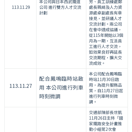
本公司與日本西武鐵道
芳、員工訓練處鄭
113.11.29
公司 進行雙方人才交流
處長珮綺及人力資
計劃
源處卓副處長有章
接見，並研議人才
交流計劃。兩公司
在會中達成協議，
從115年開始以3個
月為一期，互派員
工進行人才交流，
如效果良好再延長
交流期程，擴大交
流成效。
本公司配合鳳鳴臨
配合鳳鳴臨時站啟
時站11月30日啟
113.11.27
用，為提升服務品
用 本公司進行列車
質，自11月27日起
時刻微調
進行列車時刻微
調。
交通部陳部長世凱
11月26日主持「國
家鐵路安全計畫推
動小組第2次會