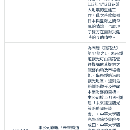
113年4月3日花蓮
大地震的重建工
作。此次善款象徵
日本與臺灣之間深
厚的情誼，也展現
了雙方在面對災難
時的互助精神。
為因應《鐵路法》
第47條之1，未來鐵
道觀光可由鐵路營
運機構依其提供之
服務內涵及市場機
能，串聯鐵路沿線
觀光地區，達到活
絡鐵路觀光及運輸
本業財務的目標，
本公司於12月9日辦
理「未來鐵道觀光
策略藍圖座談
會」，中華大學觀
光學院蘇榮譽院長
成田、中華大學觀
本公司辦理「未來鐵道