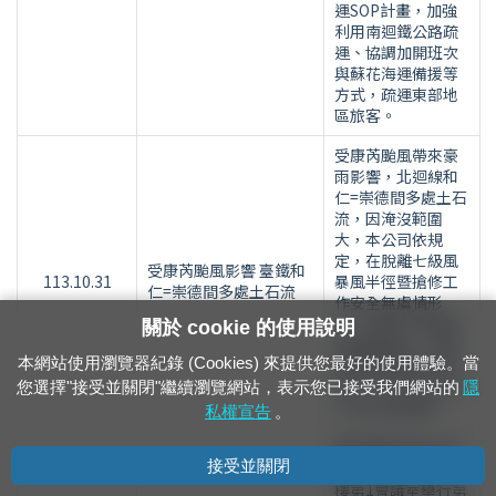
運SOP計畫，加強
利用南迴鐵公路疏
運、協調加開班次
與蘇花海運備援等
方式，疏運東部地
區旅客。
受康芮颱風帶來豪
雨影響，北迴線和
仁=崇德間多處土石
流，因淹沒範圍
大，本公司依規
定，在脫離七級風
受康芮颱風影響 臺鐵和
113.10.31
暴風半徑暨搶修工
仁=崇德間多處土石流
作安全無虞情形
下，出動人員及機
關於 cookie 的使用說明
具積極搶修，在確
本網站使用瀏覽器紀錄 (Cookies) 來提供您最好的使用體驗。當
認路線及號誌均安
全下，於11月1日下
您選擇"接受並關閉"繼續瀏覽網站，表示您已接受我們網站的
隱
午4時恢復通車。
私權宣告
。
臺灣鐵路企業工會
接受並關閉
10月30日在臺鐵大
樓第1會議室舉行第