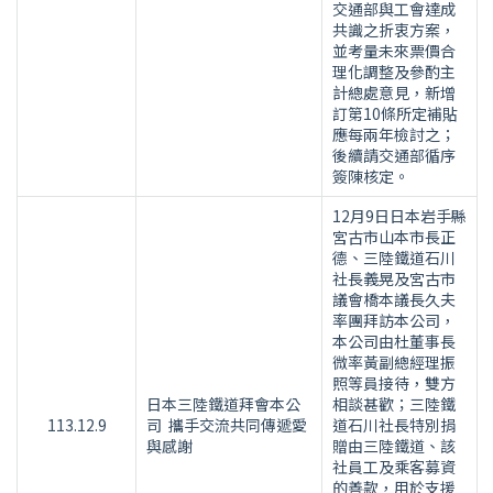
交通部與工會達成
共識之折衷方案，
並考量未來票價合
理化調整及參酌主
計總處意見，新增
訂第10條所定補貼
應每兩年檢討之；
後續請交通部循序
簽陳核定。
12月9日日本岩手縣
宮古市山本市長正
德、三陸鐵道石川
社長義晃及宮古市
議會橋本議長久夫
率團拜訪本公司，
本公司由杜董事長
微率黃副總經理振
照等員接待，雙方
日本三陸鐵道拜會本公
相談甚歡；三陸鐵
113.12.9
司 攜手交流共同傳遞愛
道石川社長特別捐
與感謝
贈由三陸鐵道、該
社員工及乘客募資
的善款，用於支援