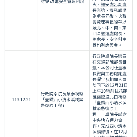
討會 改進安全管理制度
火、運安處呂副處
長光強、機務處吳
副處長元復、火聯
會黃理事長隆華以
及北、中、南、東
四區營運處處長、
副處長、安全科主
管均列席與會。
行政院卓院長榮泰
在交通部陳部長世
凱、本公司杜董事
長微與工務處謝處
長曜宇及相關人員
陪同下於12月21日
上午10時前往花蓮
行政院卓院長榮泰視察
匯德隧道北口視察
113.12.21
「臺鐵西小清水溪橋緊
「臺鐵西小清水溪
急復原工程」
橋緊急復原工
程」，卓院長感謝
中央地方通力合
作，完成西小清水
溪橋修復，在12月