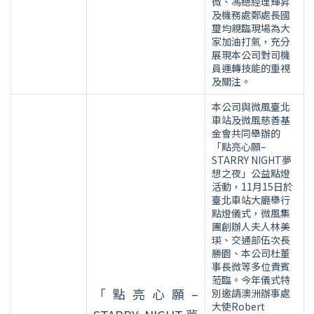
微、馮總經理輝昇
及機務處鄭處長國
璽均親臨現場為大
家加油打氣，充分
展現本公司對司機
員運轉技能的重視
及關注。
本公司與微風臺北
車站及微風慈善基
金會共同舉辦的
「點亮心願–
STARRY NIGHT夢
想之夜」公益點燈
活動，11月15日於
臺北車站大廳舉行
點燈儀式，微風集
團創辦人夫人林美
瑛、交通部伍次長
勝園、本公司杜董
事長微等多位貴賓
蒞臨。今年儀式特
「點亮心願–
別邀請澳洲辦事處
大使Robert