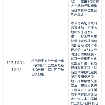
理），並由3位監察
人、馮總經理輝昇
及各業務單位主管
列席與會。
本公司為配合政府
落實推動「易淹水
地區水患治理計
畫」，就現有第三
雙溪橋及新社橋通
洪斷面及耐震力不
足部分，加強安全
防護與防災措施，
以符合雙溪河水系
鐵路行車安全改善計畫
113.12.14-
統整治計畫，爰辦
（宜蘭線第三雙溪及新
理該改建工程。其
12.15
社橋改建工程）西正線
新建橋梁段跨越雙
切換啟用
溪河及田寮洋溼
地，採用環境友善
工法，兼顧生態與
工程需求，以保護
當地特有的鳥類及
水生物；本工程業
於12月14日跨15日