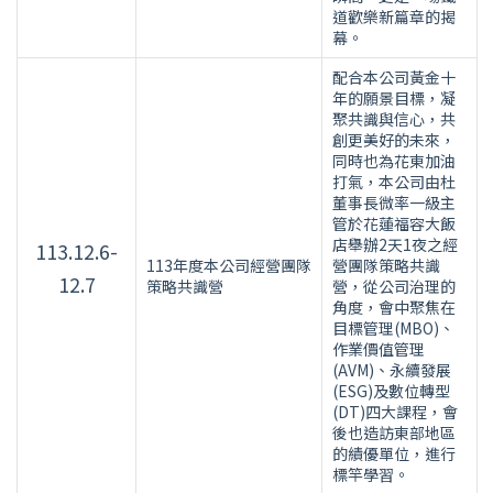
道歡樂新篇章的揭
幕。
配合本公司黃金十
年的願景目標，凝
聚共識與信心，共
創更美好的未來，
同時也為花東加油
打氣，本公司由杜
董事長微率一級主
管於花蓮福容大飯
店舉辦2天1夜之經
113.12.6-
113年度本公司經營團隊
營團隊策略共識
12.7
策略共識營
營，從公司治理的
角度，會中聚焦在
目標管理(MBO)、
作業價值管理
(AVM)、永續發展
(ESG)及數位轉型
(DT)四大課程，會
後也造訪東部地區
的績優單位，進行
標竿學習。