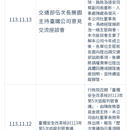
琦、路政及道安司
蔡副司長書彬、人
交通部伍次長勝園
事處陳處長焜元、
113.11.13
本公司杜董事長
主持臺鐵公司意見
微、馮總經理輝昇
交流座談會
及一級主管與會。
本次座談會主要了
解本公司今年成立
後，各單位主管就
各面向提出請交通
部協助事項，後續
將請權責單位提出
具體回應或辦理進
度說明，並持續追
蹤辦理。
行政院召開「臺鐵
安全改革檢討113年
第5次追蹤列管會
議」，由陳政務委
員金德主持，本公
司由杜董事長微率
113.11.12
臺鐵安全改革檢討113年
隊出席，報告「歷
第5次追蹤列管會議
次會議指示事項辦