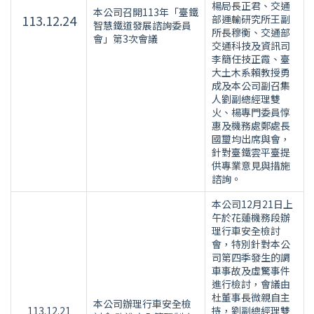
楊局長正君、交通
本公司召開113年「臺鐵
113.12.24
部運輸研究所王副
智慧鐵道發展諮詢委員
所長穆衡、交通部
會」第3次會議
交通科技及資訊司
李簡任技正霞、臺
大土木系賴教授勇
成及本公司副召集
人劉副總經理雙
火、楊專門委員惇
惠及機務處鄭處長
國璽均出席與會，
針對臺鐵雲平臺提
供專業意見與措施
諮詢。
本公司12月21日上
午於花蓮機務段辦
理行車安全檢討
會，特別針對本公
司第四季發生的調
車事故及虛驚事件
進行檢討，會議由
杜董事長微親自主
本公司辦理行車安全檢
113.12.21
持，劉副總經理雙