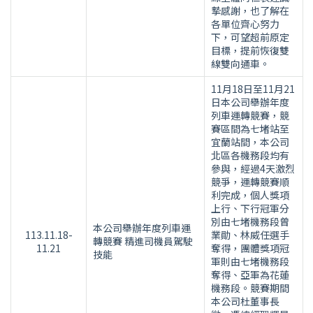
摯感謝，也了解在
各單位齊心努力
下，可望超前原定
目標，提前恢復雙
線雙向通車。
11月18日至11月21
日本公司舉辦年度
列車運轉競賽，競
賽區間為七堵站至
宜蘭站間，本公司
北區各機務段均有
參與，經過4天激烈
競爭，運轉競賽順
利完成，個人獎項
上行、下行冠軍分
別由七堵機務段曾
本公司舉辦年度列車運
113.11.18-
業勛、林威任選手
轉競賽 精進司機員駕駛
11.21
奪得，團體獎項冠
技能
軍則由七堵機務段
奪得、亞軍為花蓮
機務段。競賽期間
本公司杜董事長