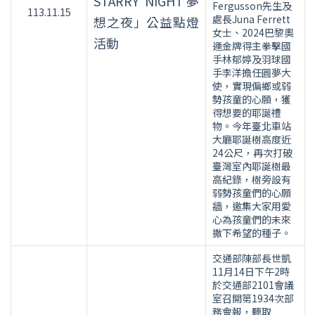
STARRY NIGHT夢
Fergusson先生及
113.11.15
處長Juna Ferrett
想之夜」公益點燈
女士、2024巴黎奧
活動
運金牌得主拳擊國
手林郁婷及羽球國
手李洋擔任圓夢大
使，實現偏鄉或弱
勢孩童的心願，獲
得想要的耶誕禮
物。今年臺北車站
大廳耶誕樹高度近
24公尺，再次打破
臺灣室內耶誕樹最
高紀錄，樹旁設有
弱勢孩童們的心願
牆，邀集大家用愛
心為孩童們的未來
撒下希望的種子。
交通部陳部長世凱
11月14日下午2時
於交通部2101會議
室召開第1934次部
務會報，聽取