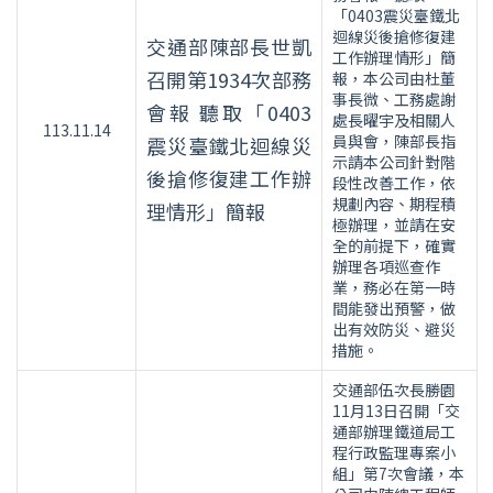
「0403震災臺鐵北
迴線災後搶修復建
交通部陳部長世凱
工作辦理情形」簡
召開第1934次部務
報，本公司由杜董
事長微、工務處謝
會報 聽取「0403
處長曜宇及相關人
113.11.14
員與會，陳部長指
震災臺鐵北迴線災
示請本公司針對階
後搶修復建工作辦
段性改善工作，依
規劃內容、期程積
理情形」簡報
極辦理，並請在安
全的前提下，確實
辦理各項巡查作
業，務必在第一時
間能發出預警，做
出有效防災、避災
措施。
交通部伍次長勝園
11月13日召開「交
通部辦理鐵道局工
程行政監理專案小
組」第7次會議，本