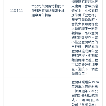
物館陳館長碧琳等
本公司與蘭陽博物館合
人出席。會中捐贈
113.12.1
作辦理宜蘭線鐵道全線
儀式上，本公司特
通車百年特展
別準備「里程杯」
贈予宜蘭縣政府，
會後大家跟隨導覽
人員的腳步一同參
觀特展，品味宜蘭
線的開鑿歷程。這
不僅是宜蘭縣民的
里程碑，也是象徵
宜蘭線達成百年歷
史的歷程，更期望
藉由路線改善工程
可以使營運更加安
全，迎接下一個宜
蘭線百年。
宜蘭線鐵道自1924
年通車以來邁向第
一個百週年，本公
司特別舉辦啟航儀
式，11月30日由本
公司「蒸機女王」