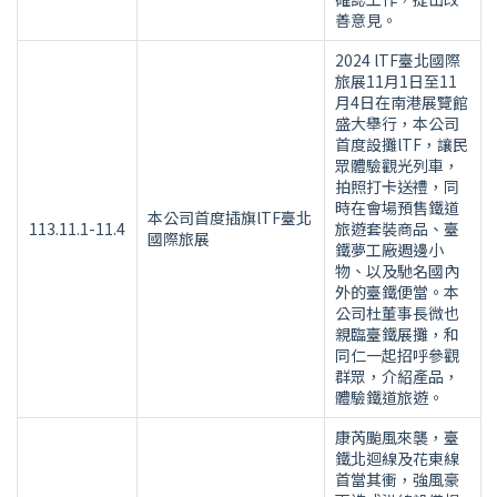
善意見。
2024 lTF臺北國際
旅展11月1日至11
月4日在南港展覽館
盛大舉行，本公司
首度設攤lTF，讓民
眾體驗觀光列車，
拍照打卡送禮，同
時在會場預售鐵道
本公司首度插旗lTF臺北
113.11.1-11.4
旅遊套裝商品、臺
國際旅展
鐵夢工廠週邊小
物、以及馳名國內
外的臺鐵便當。本
公司杜董事長微也
親臨臺鐵展攤，和
同仁一起招呼參觀
群眾，介紹產品，
體驗鐵道旅遊。
康芮颱風來襲，臺
鐵北迴線及花東線
首當其衝，強風豪