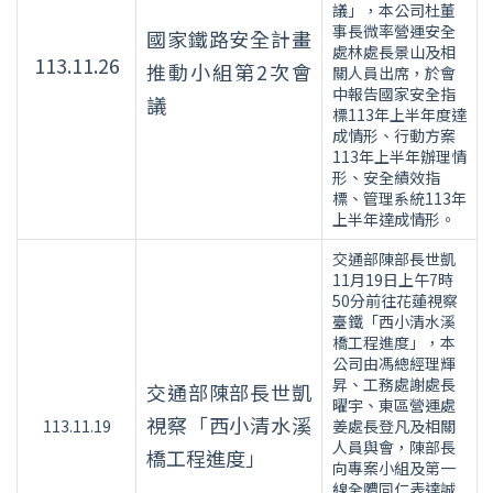
議」，本公司杜董
事長微率營運安全
國家鐵路安全計畫
處林處長景山及相
113.11.26
推動小組第2次會
關人員出席，於會
中報告國家安全指
議
標113年上半年度達
成情形、行動方案
113年上半年辦理情
形、安全績效指
標、管理系統113年
上半年達成情形。
交通部陳部長世凱
11月19日上午7時
50分前往花蓮視察
臺鐵「西小清水溪
橋工程進度」，本
公司由馮總經理輝
昇、工務處謝處長
交通部陳部長世凱
曜宇、東區營運處
視察「西小清水溪
113.11.19
姜處長登凡及相關
人員與會，陳部長
橋工程進度」
向專案小組及第一
線全體同仁表達誠