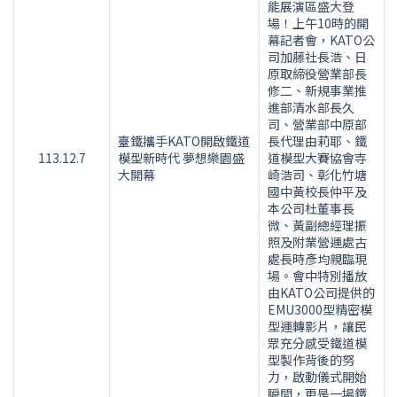
能展演區盛大登
場！上午10時的開
幕記者會，KATO公
司加藤社長浩、日
原取締役營業部長
修二、新規事業推
進部清水部長久
司、營業部中原部
臺鐵攜手KATO開啟鐵道
長代理由莉耶、鐵
113.12.7
模型新時代 夢想樂園盛
道模型大賽協會寺
大開幕
崎浩司、彰化竹塘
國中黃校長仲平及
本公司杜董事長
微、黃副總經理振
照及附業營運處古
處長時彥均親臨現
場。會中特別播放
由KATO公司提供的
EMU3000型精密模
型運轉影片，讓民
眾充分感受鐵道模
型製作背後的努
力，啟動儀式開始
瞬間，更是一場鐵