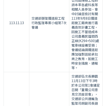
公司由陳總工程師
詩本率各處科長等
相關人員參加，會
中討論並檢討有關
交通部辦理鐵道局工程
113年9月8日鐵道
113.11.13
行政監理專案小組第7次
局施工廠商進行嘉
會議
義高架計畫工程，
因施工不當造成本
公司嘉義民雄間西
正線(K294+500)處
電車線設備受損；
會議結論請鐵道局
應加強對該局承包
商之教育，如施工
時安全措施、通報
等。
交通部伍次長勝園
11月13日下午3時
於本公司第1會議室
召開「臺鐵公司意
見交流座談會」，
交通部公共運輸及
監理司胡副司長廸