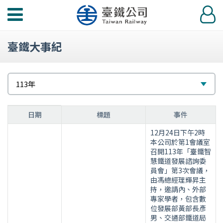
功
登
能
入
選
臺鐵大事紀
單
請
選
113年
選
擇
113
擇
日期
標題
事件
年
12月24日下午2時
大
本公司於第1會議室
事
召開113年「臺鐵智
紀
慧鐵道發展諮詢委
員會」第3次會議，
要
由馮總經理輝昇主
表
持，邀請內、外部
專家學者，包含數
位發展部黃部長彥
男、交通部鐵道局