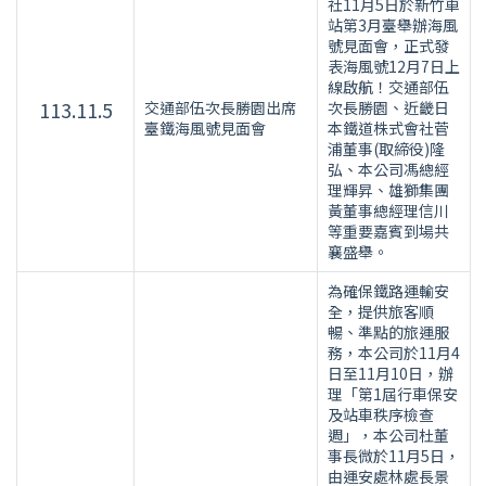
社11月5日於新竹車
站第3月臺舉辦海風
號見面會，正式發
表海風號12月7日上
線啟航！交通部伍
113.11.5
交通部伍次長勝園出席
次長勝園、近畿日
臺鐵海風號見面會
本鐵道株式會社菅
浦董事(取締役)隆
弘、本公司馮總經
理輝昇、雄獅集團
黃董事總經理信川
等重要嘉賓到場共
襄盛舉。
為確保鐵路運輸安
全，提供旅客順
暢、準點的旅運服
務，本公司於11月4
日至11月10日，辦
理「第1屆行車保安
及站車秩序檢查
週」，本公司杜董
事長微於11月5日，
由運安處林處長景