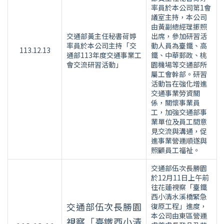
率員於本公司第1會
議室主持，本公司
由黃副總經理振照
交通部黃主任秘書荷婷
出席，參加研習活
率員於本公司主持「交
動人員為臺鐵、高
113.12.13
通部113年度交通事業工
鐵、中華郵政、桃
會交流研習活動」
園機場等交通部所
屬工會幹部。研習
活動旨在強化增進
交通事業勞資關
係，關懷事業員
工，加強交通部事
業單位及員工間意
見交流與溝通，促
進事業營運順遂與
照顧員工福祉。
交通部伍次長勝園
於12月11日上午前
往花蓮視察「臺鐵
西小清水溪橋緊急
交通部伍次長勝園
復原工程」進度，
本公司由東區營運
視察「臺鐵西小清