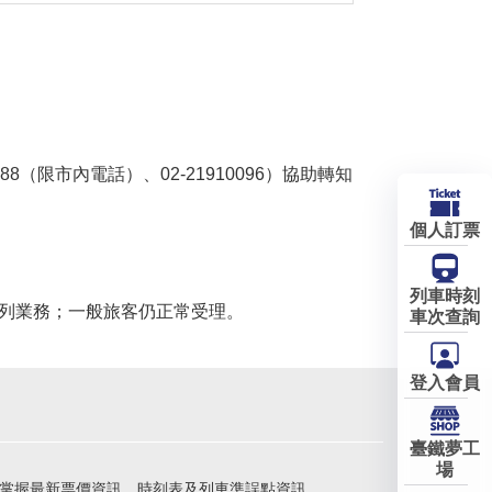
（限市內電話）、02-21910096）協助轉知
個人訂票
列車時刻
列業務；一般旅客仍正常受理。
車次查詢
登入會員
臺鐵夢工
場
掌握最新票價資訊、時刻表及列車準誤點資訊。