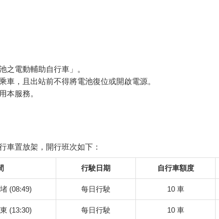
池之電動輔助自行車」。
乘車，且出站前不得將電池復位或開啟電源。
用本服務。
行車置放架，開行班次如下：
間
行駛日期
自行車額度
堵 (08:49)
每日行駛
10 車
東 (13:30)
每日行駛
10 車