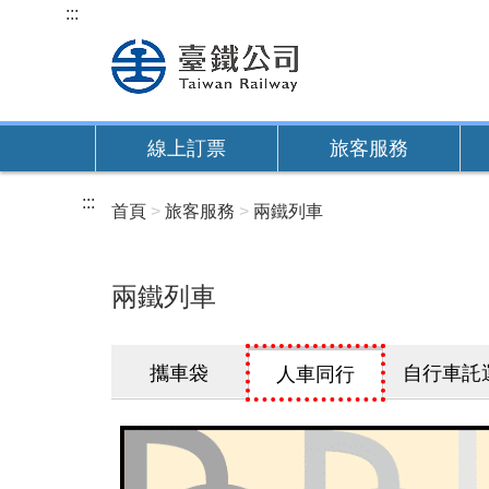
跳
:::
到
主
要
內
線上訂票
旅客服務
容
:::
首頁
旅客服務
兩鐵列車
兩鐵列車
攜車袋
自行車託
人車同行