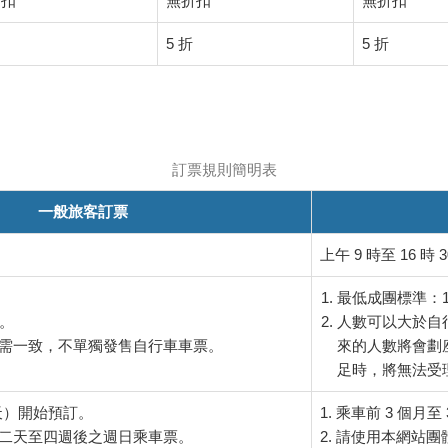
折扣
無折扣
無折扣
5 折
5 折
訂票規則簡明表
一般旅客訂票
上午 9 時至 16 時
最低成團標準：10
張。
人數可以大於自
輛數需一致，不單獨發售自行車車票。
來的人數將會劃
足時，將無法受
 天）開始預訂。
1. 乘車前 3 個月
訂二天至四週後之週日乘車票。
2. 請使用本網站