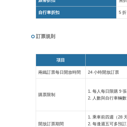
旅客折扣
無
車
計
自行車折扣
5 折
費
方
式
訂票規則
項目
兩鐵訂票每日開放時間
24 小時開放訂票
1. 每人每日限購 9 
購票限制
2. 人數與自行車
1. 乘車前四週（28
開放訂票期間
2. 每逢週五可多預