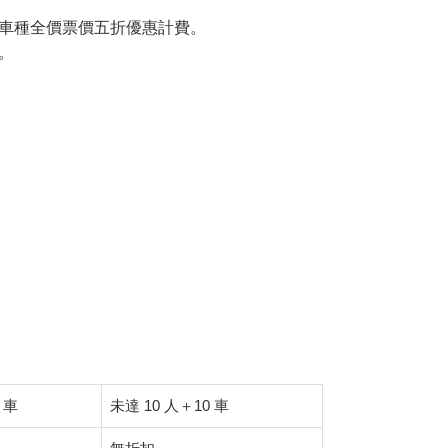
車種全價票價五折優惠計費。
。
 車
未達 10 人＋10 車