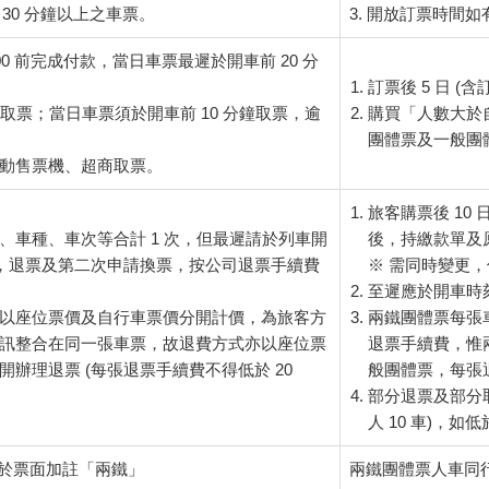
 30 分鐘以上之車票。
3. 開放訂票時間
:00 前完成付款，當日車票最遲於開車前 20 分
訂票後 5 日 (
成取票；當日車票須於開車前 10 分鐘取票，逾
購買「人數大於
團體票及一般團
動售票機、超商取票。
旅客購票後 10
、車種、車次等合計 1 次，但最遲請於列車開
後，持繳款單及
完成，退票及第二次申請換票，按公司退票手續費
※ 需同時變更，僅
至遲應於開車時刻
以座位票價及自行車票價分開計價，為旅客方
兩鐵團體票每張
訊整合在同一張車票，故退費方式亦以座位票
退票手續費，惟兩
開辦理退票 (每張退票手續費不得低於 20
般團體票，每張退
部分退票及部分取
人 10 車)，
於票面加註「兩鐵」
兩鐵團體票人車同