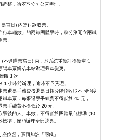
如有調整，請依本公司公告辦理。
含訂票當日) 內需付款取票。
自行車輛數」的兩鐵團體票時，將分別開立兩鐵
體票。
 日 (不含購票當日) 內，於系統重新訂得新車次
原購車票親洽車站辦理乘車變更。
限 1 次
 1 小時前辦理，逾時不予受理。
車票退票手續費按退票日期分階段收取不同額度
鐵車票，每張退票手續費不得低於 40 元；一
票手續費不得低於 20 元。
票後的人、車數，不得低於團體最低標準 (10
如低於標準，僅能辦理全部退票。
行座位證，票面加註「兩鐵」