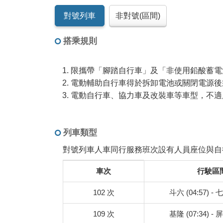
對號列車
非對號(區間)
搭乘規則
限攜帶「腳踏自行車」及「非使用鉛酸蓄電
電動輔助自行車得於拆卸電池或關閉電源後
電動自行車、協力車及改裝車等車型，不適
列車類型
對號列車人車同行服務班次設有人員座位與自
班
車次
行駛區
次
說
102 次
斗六 (04:57) - 七
明
表
109 次
基隆 (07:34) - 屏