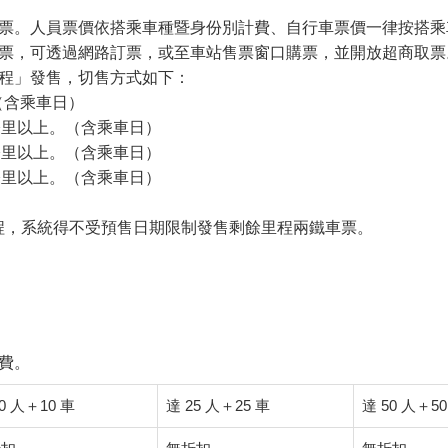
票。人員票價依搭乘車種暨身份別計費、自行車票價一律按搭乘
票，可透過網路訂票，或至車站售票窗口購票，並開放超商取票
程」發售，切售方式如下：
。（含乘車日）
70 公里以上。（含乘車日）
60 公里以上。（含乘車日）
50 公里以上。（含乘車日）
里程，系統得不受預售日期限制發售剩餘里程兩鐵車票。
費。
0 人＋10 車
達 25 人＋25 車
達 50 人＋50