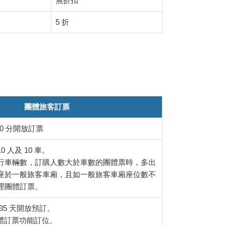
無折扣
5 折
團體旅客訂票
 30 分開放訂票
 人及 10 車。
行車輛數，訂購人數大於車數的團體票時，多出
座於一般旅客車廂，且如一般旅客車廂座位數不
理團體訂票。
至 35 天開放預訂。
團體訂票功能訂位。