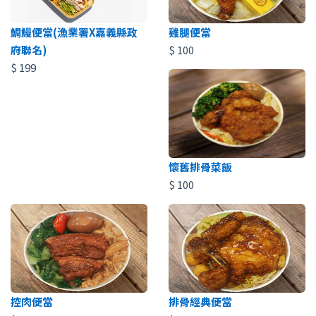
鯛鰻便當(漁業署X嘉義縣政
雞腿便當
府聯名)
$
100
$
199
懷舊排骨菜飯
$
100
控肉便當
排骨經典便當