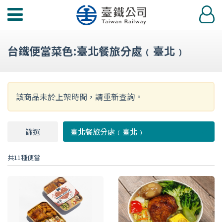
功
登
能
入
選
台鐵便當菜色:臺北餐旅分處﹙臺北﹚
單
該商品未於上架時間，請重新查詢。
篩選
篩
臺北餐旅分處﹙臺北﹚
選
共11種便當