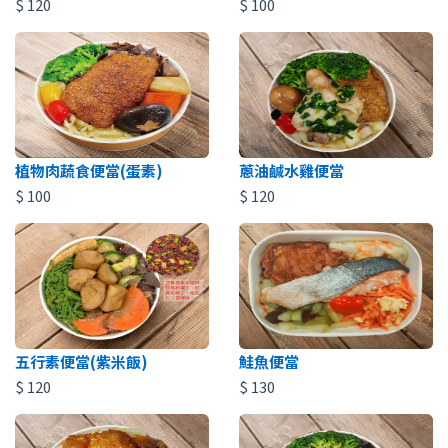
$
120
$
100
植物肉蔬食便當(蛋素)
蔥油鹹水雞便當
$
100
$
120
五行素便當(紫米飯)
鮭魚便當
$
120
$
130