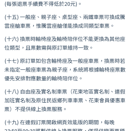
(每張退票手續費不得低於20元)。
(十五) 一般座、親子座、桌型座、兩鐵車票可換成騰
雲座艙車票，惟騰雲座艙僅能換成同類型車票。
(十六) 換票時輪椅座及輪椅陪伴位不能更換為其他座
位類型，且票數需與原訂單維持一致。
(十七) 原訂單如包含輪椅座及一般座車票，換票時若
未指定一般座車票為親子座，系統將根據輪椅座票數
優先安排對應數量的輪椅陪伴位。
(十八) 自由座及實名制車票（花東地區實名制、連假
加班實名制及原住民返鄉列車車票、花東會員優惠車
票）不提供線上換票服務。
(十九) 在連假訂票開啟網頁效能版的期間，每晚
23:50至00:30將暫停線上換票服務，僅提供變更票種