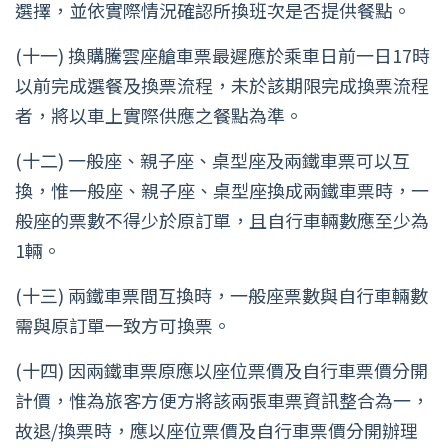
選擇，並依實際情況確認所換班次是否提供餐點。
(十一) 換購騰雲座艙車票最遲應於乘車日前一日17時
以前完成選餐及換票流程，未於該期限完成換票流程
者，將以車上實際供應之餐點為準。
(十二) 一般座、親子座、桌型座及兩鐵車票可以互
換，惟一般座、親子座、桌型座換成兩鐵車票時，一
般座的票數不得少於原訂單，且自行車輛數應至少為
1輛。
(十三) 兩鐵車票間互換時，一般座票數與自行車輛數
需與原訂單一致方可換票。
(十四) 因兩鐵車票原應以座位票價及自行車票價分開
計價，惟為旅客方便方將該兩張車票資訊整合為一，
故退/換票時，應以座位票價及自行車票價分開辦理