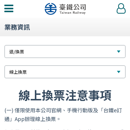
功
登
能
入
選
業務資訊
單
標
選
退/換票
題
擇
次
選
線上換票
標
擇
題
線上換票注意事項
(一) 僅限使用本公司官網、手機行動版及「台鐵e訂
通」App辦理線上換票。