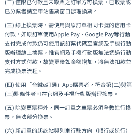
(二) 僅限已付款且未取票之訂單方可換票，已取票或
已分票者請至車站售票窗口辦理換票。
(三) 線上換票時，需使用與原訂單相同卡號的信用卡
付款，如原訂單使用Apple Pay、Google Pay等行動
支付完成付款仍可使用該訂票代碼至官網及手機行動
版辦理線上換票，惟官網及手機行動版無法透過行動
支付方式付款，故變更後如金額增加，將無法扣款並
完成換票流程。
(四) 使用「台鐵e訂通」App購票者，符合第(二)與第
(三)點條件者可在官網及手機行動版辦理換票。
(五) 除變更票種外，同一訂單之車票必須全數進行換
票，無法部分換票。
(六) 新訂單的起訖站與列車行駛方向（順行或逆行）