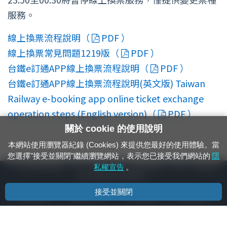
服務。
線上換票流程說明（
PDF ）
線上換票常見問題1219版（
PDF ）
台鐵e訂通APP線上換票流程說明（
PDF ）
台鐵e訂通APP線上換票流程說明(英文版) Taiwan
Railway e-booking app online ticket exchange
operation steps (English version)（
PDF ）
關於 cookie 的使用說明
本網站使用瀏覽器紀錄 (Cookies) 來提供您最好的使用體驗。當
您選擇"接受並關閉"繼續瀏覽網站，表示您已接受我們網站的
隱
24小時緊急通報電話：1933（市話、手機，僅限發現軌道、平交道、橋樑及隧
私權宣告
。
道等有障礙物之通報專用）
接受並關閉
隱私權宣告
資通安全政策
著作權聲明
電腦版官網
國營臺灣鐵路股份有限公司 © 版權所有
本頁產生時間：
2026/08/08 16:51:08