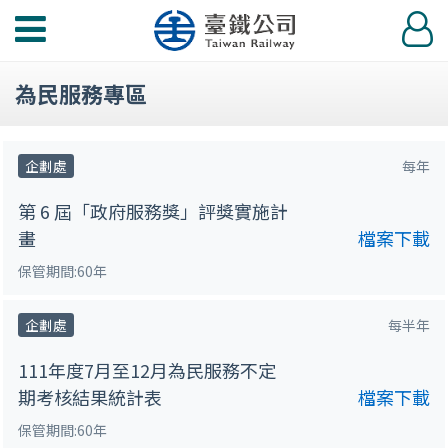
功
登
能
入
選
為民服務專區
單
企劃處
每年
第 6 屆「政府服務獎」評獎實施計
畫
檔案下載
保管期間:60年
企劃處
每半年
111年度7月至12月為民服務不定
期考核結果統計表
檔案下載
保管期間:60年