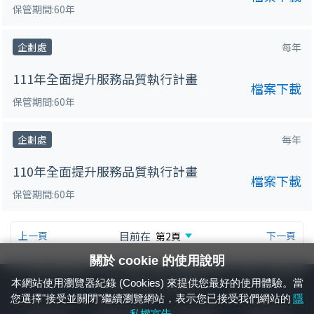
保管期間:60年
企劃處
每年
111年全面提升服務品質執行計畫
檔案下載
保管期間:60年
企劃處
每年
110年全面提升服務品質執行計畫
檔案下載
保管期間:60年
上一頁
目前在
下一頁
關於 cookie 的使用說明
24小時緊急通報電話：1933（市話、手機，僅限發現軌道、平交道、橋樑及隧
本網站使用瀏覽器紀錄 (Cookies) 來提供您最好的使用體驗。當
道等有障礙物之通報專用）
您選擇"接受並關閉"繼續瀏覽網站，表示您已接受我們網站的
隱
隱私權宣告
資通安全政策
著作權聲明
電腦版官網
私權宣告
。