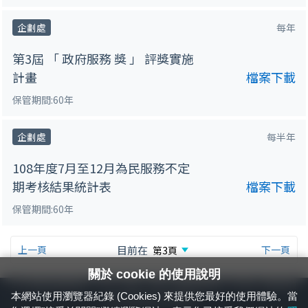
企劃處
每年
第3屆 「 政府服務 獎 」 評獎實施
計畫
檔案下載
保管期間:60年
企劃處
每半年
108年度7月至12月為民服務不定
期考核結果統計表
檔案下載
保管期間:60年
上一頁
目前在
下一頁
關於 cookie 的使用說明
24小時緊急通報電話：1933（市話、手機，僅限發現軌道、平交道、橋樑及隧
本網站使用瀏覽器紀錄 (Cookies) 來提供您最好的使用體驗。當
道等有障礙物之通報專用）