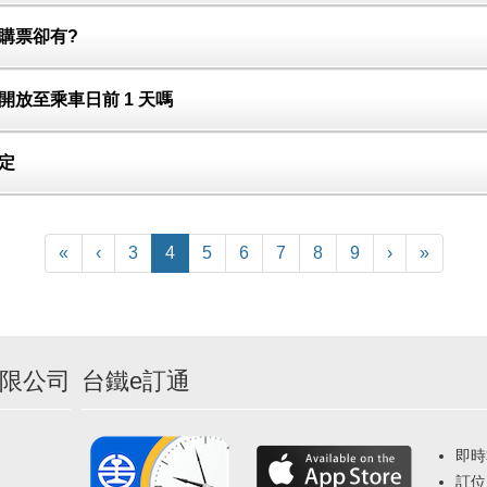
購票卻有?
開放至乘車日前 1 天嗎
定
(current)
«
‹
3
4
5
6
7
8
9
›
»
限公司
台鐵e訂通
即時
訂位