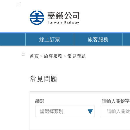
跳
:::
到
主
要
內
線上訂票
旅客服務
容
:::
首頁
旅客服務
常見問題
常見問題
篩選
請輸入關鍵字