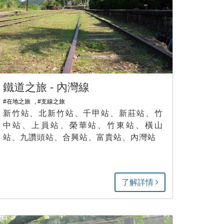
鐵道之旅 - 內灣線
在地之旅
支線之旅
新竹站、北新竹站、千甲站、新莊站、竹
中站、上員站、榮華站、竹東站、橫山
站、九讚頭站、合興站、富貴站、內灣站
了解詳情