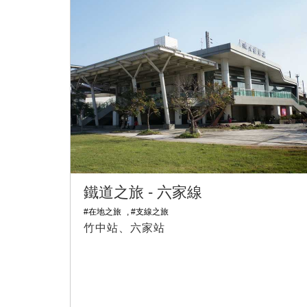
鐵道之旅 - 六家線
在地之旅
支線之旅
竹中站、六家站