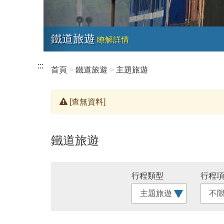
鐵道旅遊，低碳同行
瞭解詳情
:::
首頁
鐵道旅遊
主題旅遊
[查無資料]
鐵道旅遊
行程類型
行程