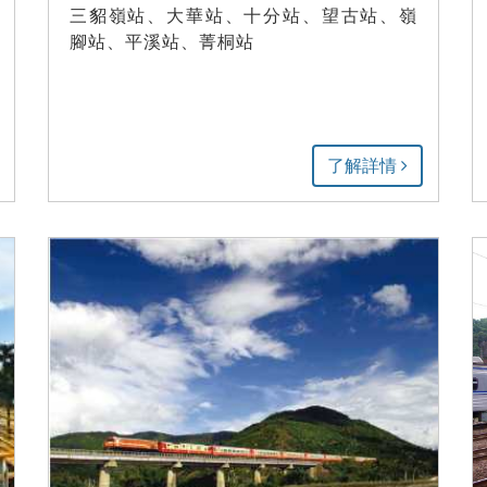
三貂嶺站、大華站、十分站、望古站、嶺
腳站、平溪站、菁桐站
了解詳情