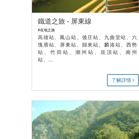
鐵道之旅 - 屏東線
在地之旅
高雄站、鳳山站、後庄站、九曲堂站、六
塊厝站、屏東站、歸來站、麟洛站、西勢
站、竹田站、潮州站、崁頂站、南州
站、...
了解詳情