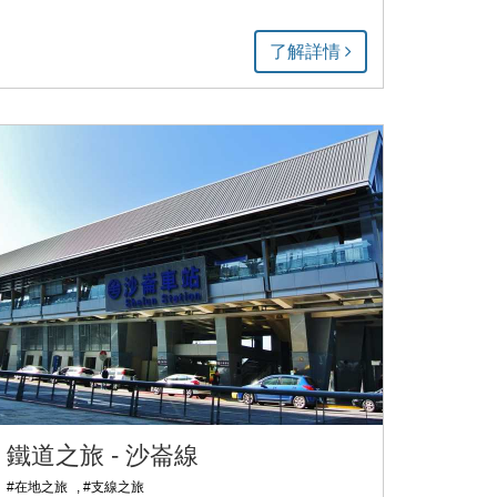
了解詳情
鐵道之旅 - 沙崙線
在地之旅
支線之旅