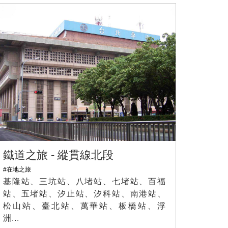
鐵道之旅 - 縱貫線北段
在地之旅
基隆站、三坑站、八堵站、七堵站、百福
站、五堵站、汐止站、汐科站、南港站、
松山站、臺北站、萬華站、板橋站、浮
洲...