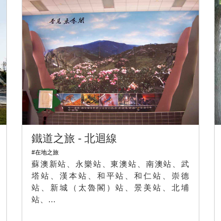
鐵道之旅 - 北迴線
在地之旅
蘇澳新站、永樂站、東澳站、南澳站、武
塔站、漢本站、和平站、和仁站、崇德
站、新城（太魯閣）站、景美站、北埔
站、...