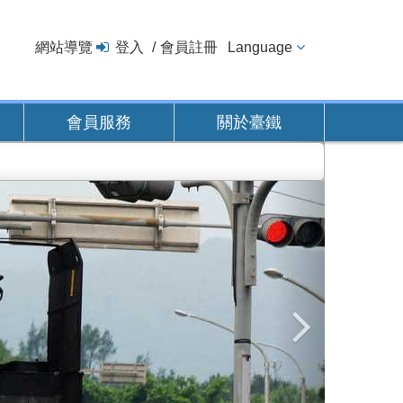
網站導覽
登入
會員註冊
Language
會員服務
關於臺鐵
下
一
張
圖
片